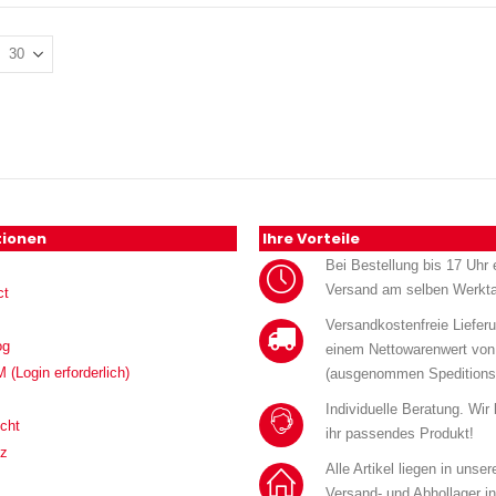
tionen
Ihre Vorteile
Bei Bestellung bis 17 Uhr e
Versand am selben Werkt
ct
Versandkostenfreie Liefer
og
einem Nettowarenwert von
Login erforderlich)
(ausgenommen Speditions
Individuelle Beratung. Wir
cht
ihr passendes Produkt!
tz
Alle Artikel liegen in unse
Versand- und Abhollager i