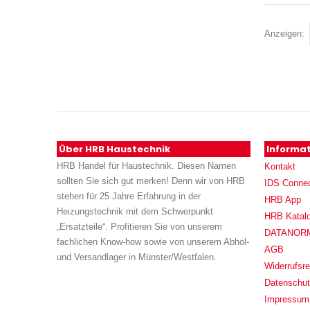
Anzeigen
Über HRB Haustechnik
Informa
HRB Handel für Haustechnik. Diesen Namen
Kontakt
sollten Sie sich gut merken! Denn wir von HRB
IDS Conne
stehen für 25 Jahre Erfahrung in der
HRB App
Heizungstechnik mit dem Schwerpunkt
HRB Katal
„Ersatzteile“. Profitieren Sie von unserem
DATANORM (
fachlichen Know-how sowie von unserem Abhol-
AGB
und Versandlager in Münster/Westfalen.
Widerrufsre
Datenschu
Impressum