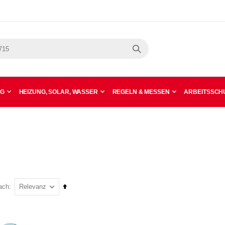
Suche
NG
HEIZUNG, SOLAR, WASSER
REGELN & MESSEN
ARBEITSSCHU
In
ach
absteigender
Reihenfolge