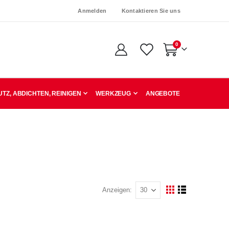
Anmelden
Kontaktieren Sie uns
Artikel
0
Warenkorb
TZ, ABDICHTEN, REINIGEN
WERKZEUG
ANGEBOTE
Anzeigen
Ansicht
Raster
Liste
als