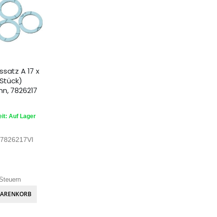
ssatz A 17 x
 Stück)
n, 7826217
it: Auf Lager
7826217VI
Steuern
WARENKORB