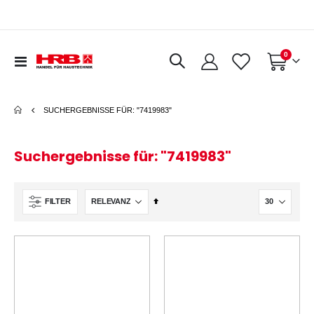
0
Navigation
Warenkorb
umschalten
SUCHERGEBNISSE FÜR: "7419983"
Suchergebnisse für: "7419983"
In
FILTER
absteigender
Reihenfolge