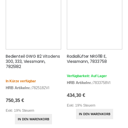
Bedienteil GWG B2 Vitodens
Radiallüfter NRG118 E,
300, 333, Viessmann,
Viessmann, 7833758
7825182
Verfügbarkeit: Auf Lager
In Kürze verfügbar
HRB Artikelnr.:
7833758VI
HRB Artikelnr.:
7825182VI
434,30 €
750,35 €
Exkl. 19% Steuern
Exkl. 19% Steuern
IN DEN WARENKORB
IN DEN WARENKORB