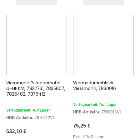
Viessmann Pumpenmotor
Wärmedämmblock
G-HE KM, 7822731, 7835807,
Viessmann, 7830016
7826482, 7876412
Verfügbarkeit: Auf Lager
Verfügbarkeit: Auf Lager
HRB Artikelnr.:
7830016VI
HRB Artikelnr.:
7876412VI
75,25 €
632,10 €
Exkl. 19% Steuern