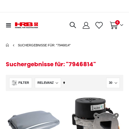
Artikel
0
Navigation
Warenkorb
umschalten
SUCHERGEBNISSE FÜR: "7946814"
Suchergebnisse für: "7946814"
In
FILTER
absteigender
Reihenfolge