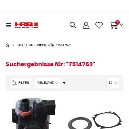
Artikel
0
Navigation
Warenkorb
umschalten
SUCHERGEBNISSE FÜR: "7514762"
Suchergebnisse für: "7514762"
In
FILTER
absteigender
Reihenfolge