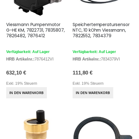
Viessmann Pumpenmotor
Speichertemperatursensor
G-HE KM, 7822731, 7835807,
NTC, 10 kOhm Viessmann,
7826482, 7876412
7822552, 7834379
Verfügbarkeit: Auf Lager
Verfügbarkeit: Auf Lager
HRB Artikelnr.:
7876412VI
HRB Artikelnr.:
7834379VI
632,10 €
111,80 €
Exkl. 19% Steuern
Exkl. 19% Steuern
IN DEN WARENKORB
IN DEN WARENKORB