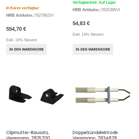
Verfügbarkeit: Auf Lager
In Kürze verfügbar
HRB Artikelnr.:
7825395VI
HRB Artikelnr.:
7827902VI
54,83 €
554,70 €
Exkl. 19% Steuern
Exkl. 19% Steuern
IN DEN WARENKORB
IN DEN WARENKORB
Clipmutter-Bausatz,
Doppelzündelektrode
Viessmann, 7825700
Viessmann, 7834878,