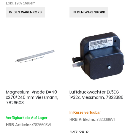
Exkl. 19% Steuern
IN DEN WARENKORB
IN DEN WARENKORB
Magnesium-Anode D=40
Luftdruckwächter DL5EG-
x270/240 mm Viessmann,
1P32Z, Viessmann, 7823386
7826603
In Kürze verfügbar
Verfügbarkeit: Auf Lager
HRB Artikelnr.:
7823386VI
HRB Artikelnr.:
7826603VI
147,28 €