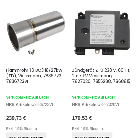
Flammrohr 1,0 BC3 18/27kW
Zündgerät ZTÜ 230 V, 60 Hz,
(TD), Viessmann, 7836723
2 x 7 kV Viessmann,
7836723VI
7827020, 7855288, 7868815
Verfügbarkeit: Auf Lager
Verfügbarkeit: Auf Lager
HRB Artikelnr.:
7836723VI
HRB Artikelnr.:
7827020VI
239,73 €
179,53 €
Exkl. 19% Steuern
Exkl. 19% Steuern
IN DEN WARENKORB
IN DEN WARENKORB