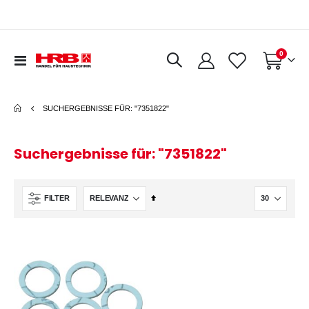
Artikel
0
Navigation
Warenkorb
umschalten
SUCHERGEBNISSE FÜR: "7351822"
Suchergebnisse für: "7351822"
In
FILTER
absteigender
Reihenfolge