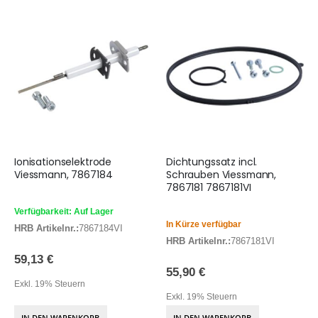
Ionisationselektrode
Dichtungssatz incl.
Viessmann, 7867184
Schrauben Viessmann,
7867181 7867181VI
Verfügbarkeit: Auf Lager
In Kürze verfügbar
HRB Artikelnr.:
7867184VI
HRB Artikelnr.:
7867181VI
59,13 €
55,90 €
Exkl. 19% Steuern
Exkl. 19% Steuern
IN DEN WARENKORB
IN DEN WARENKORB