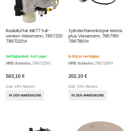
Radiallüfter iNR77 full-
Zylinderflammkörper Matrix
version Viessmann, 7867220
plus, Viessmann, 7867180
7867220VI
7867180VI
Verfügbarkeit: Auf Lager
In Kürze verfügbar
HRB Artikelnr.:
7867220VI
HRB Artikelnr.:
7867180VI
503,10 €
202,10 €
Exkl. 19% Steuern
Exkl. 19% Steuern
IN DEN WARENKORB
IN DEN WARENKORB