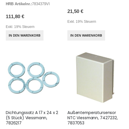
HRB Artikelnr.:
7834379VI
21,50 €
111,80 €
Exkl. 19% Steuern
Exkl. 19% Steuern
IN DEN WARENKORB
IN DEN WARENKORB
Dichtungssatz A 17 x 24 x 2
Außentemperatursensor
(5 Stück) Viessmann,
NTC Viessmann, 7427232,
7826217
7837053