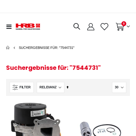
Artikel
0
Navigation
Warenkorb
umschalten
SUCHERGEBNISSE FÜR: "7544731"
Suchergebnisse für: "7544731"
In
FILTER
absteigender
Reihenfolge