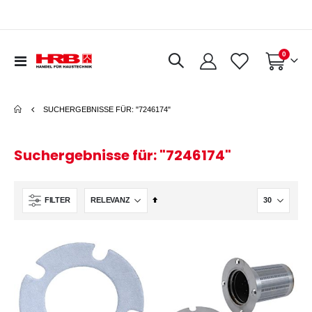
Artikel
0
Navigation
Warenkorb
umschalten
SUCHERGEBNISSE FÜR: "7246174"
Suchergebnisse für: "7246174"
In
FILTER
absteigender
Reihenfolge