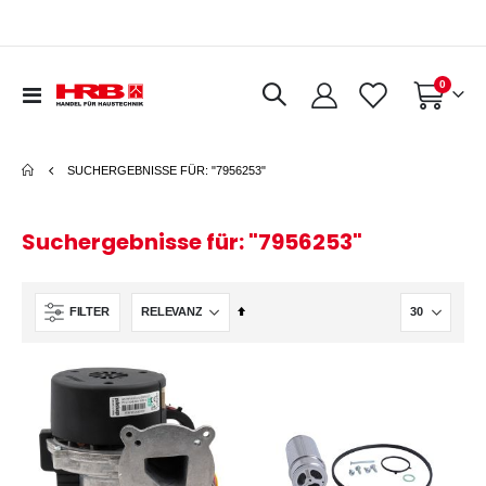
Artikel
0
Navigation
Warenkorb
umschalten
SUCHERGEBNISSE FÜR: "7956253"
Suchergebnisse für: "7956253"
In
FILTER
absteigender
Reihenfolge