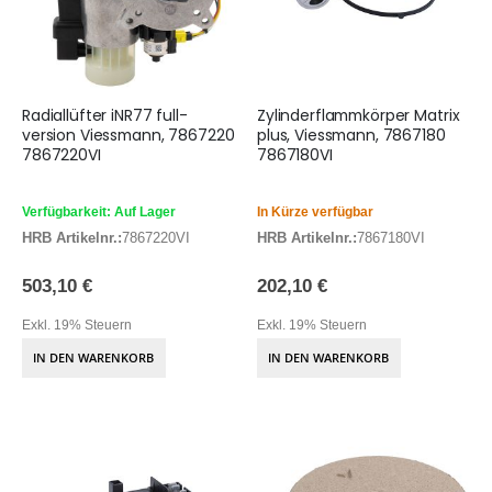
Radiallüfter iNR77 full-
Zylinderflammkörper Matrix
version Viessmann, 7867220
plus, Viessmann, 7867180
7867220VI
7867180VI
Verfügbarkeit: Auf Lager
In Kürze verfügbar
HRB Artikelnr.:
7867220VI
HRB Artikelnr.:
7867180VI
503,10 €
202,10 €
Exkl. 19% Steuern
Exkl. 19% Steuern
IN DEN WARENKORB
IN DEN WARENKORB