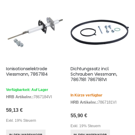
Ionisationselektrode
Dichtungssatz incl.
Viessmann, 7867184
Schrauben Viessmann,
7867181 7867181VI
Verfügbarkeit: Auf Lager
In Kürze verfügbar
HRB Artikelnr.:
7867184VI
HRB Artikelnr.:
7867181VI
59,13 €
55,90 €
Exkl. 19% Steuern
Exkl. 19% Steuern
IN DEN WARENKORB
IN DEN WARENKORB