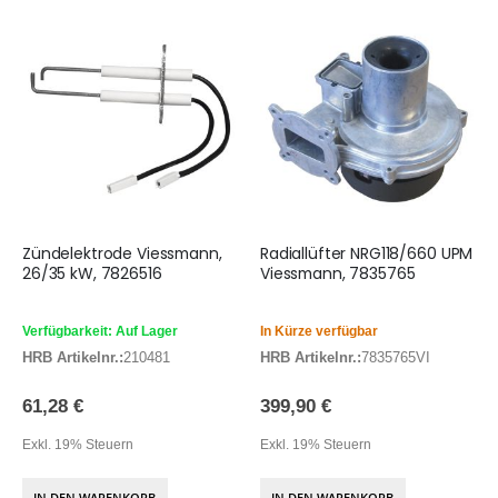
Zündelektrode Viessmann,
Radiallüfter NRG118/660 UPM
26/35 kW, 7826516
Viessmann, 7835765
Verfügbarkeit: Auf Lager
In Kürze verfügbar
HRB Artikelnr.:
210481
HRB Artikelnr.:
7835765VI
61,28 €
399,90 €
Exkl. 19% Steuern
Exkl. 19% Steuern
IN DEN WARENKORB
IN DEN WARENKORB