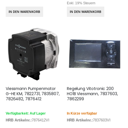
Exkl. 19% Steuern
IN DEN WARENKORB
IN DEN WARENKORB
Viessmann Pumpenmotor
Regelung Vitotronic 200
G-HE KM, 7822731, 7835807,
HO1B Viessmann, 7837603,
7826482, 7876412
7862299
Verfügbarkeit: Auf Lager
In Kürze verfügbar
HRB Artikelnr.:
7876412VI
HRB Artikelnr.:
7837603VI