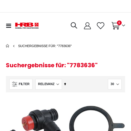
Artikel
0
Navigation
Warenkorb
umschalten
SUCHERGEBNISSE FÜR: "7783636"
Suchergebnisse für: "7783636"
In
FILTER
absteigender
Reihenfolge