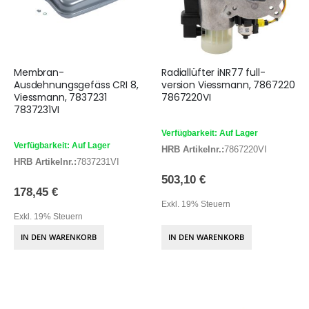
Membran-
Radiallüfter iNR77 full-
Ausdehnungsgefäss CRI 8,
version Viessmann, 7867220
Viessmann, 7837231
7867220VI
7837231VI
Verfügbarkeit: Auf Lager
Verfügbarkeit: Auf Lager
HRB Artikelnr.:
7867220VI
HRB Artikelnr.:
7837231VI
503,10 €
178,45 €
Exkl. 19% Steuern
Exkl. 19% Steuern
IN DEN WARENKORB
IN DEN WARENKORB