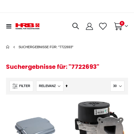
Artikel
0
Navigation
Warenkorb
umschalten
SUCHERGEBNISSE FÜR: "7722693"
Suchergebnisse für: "7722693"
In
FILTER
absteigender
Reihenfolge