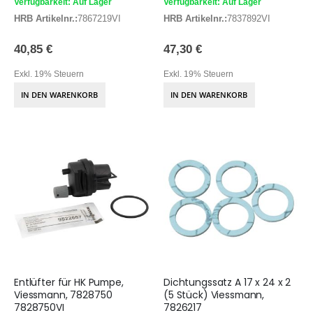
Verfügbarkeit: Auf Lager
Verfügbarkeit: Auf Lager
HRB Artikelnr.:
7867219VI
HRB Artikelnr.:
7837892VI
40,85 €
47,30 €
Exkl. 19% Steuern
Exkl. 19% Steuern
IN DEN WARENKORB
IN DEN WARENKORB
Entlüfter für HK Pumpe,
Dichtungssatz A 17 x 24 x 2
Viessmann, 7828750
(5 Stück) Viessmann,
7828750VI
7826217