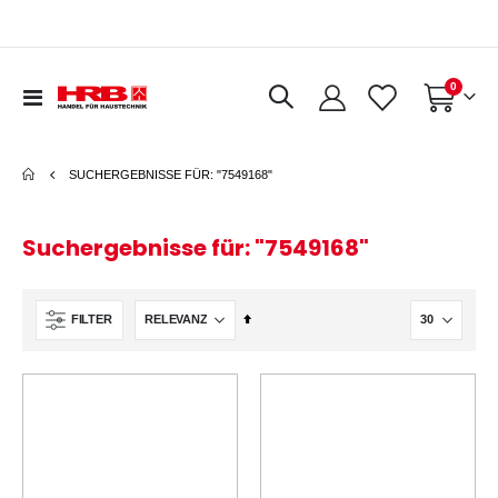
0
Navigation
Warenkorb
umschalten
SUCHERGEBNISSE FÜR: "7549168"
Suchergebnisse für: "7549168"
In
FILTER
absteigender
Reihenfolge