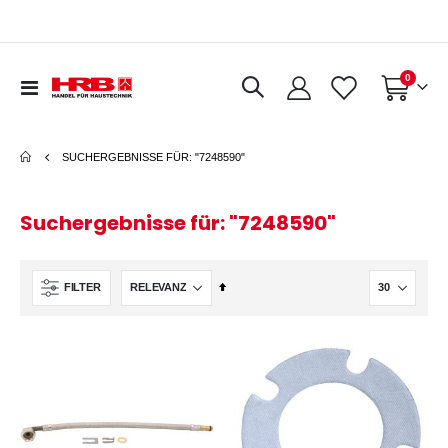
Artikel
0
Navigation
Warenkorb
umschalten
SUCHERGEBNISSE FÜR: "7248590"
Suchergebnisse für: "7248590"
In
FILTER
absteigender
Reihenfolge