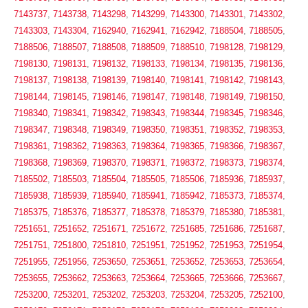
7143737
,
7143738
,
7143298
,
7143299
,
7143300
,
7143301
,
7143302
,
7143303
,
7143304
,
7162940
,
7162941
,
7162942
,
7188504
,
7188505
,
7188506
,
7188507
,
7188508
,
7188509
,
7188510
,
7198128
,
7198129
,
7198130
,
7198131
,
7198132
,
7198133
,
7198134
,
7198135
,
7198136
,
7198137
,
7198138
,
7198139
,
7198140
,
7198141
,
7198142
,
7198143
,
7198144
,
7198145
,
7198146
,
7198147
,
7198148
,
7198149
,
7198150
,
7198340
,
7198341
,
7198342
,
7198343
,
7198344
,
7198345
,
7198346
,
7198347
,
7198348
,
7198349
,
7198350
,
7198351
,
7198352
,
7198353
,
7198361
,
7198362
,
7198363
,
7198364
,
7198365
,
7198366
,
7198367
,
7198368
,
7198369
,
7198370
,
7198371
,
7198372
,
7198373
,
7198374
,
7185502
,
7185503
,
7185504
,
7185505
,
7185506
,
7185936
,
7185937
,
7185938
,
7185939
,
7185940
,
7185941
,
7185942
,
7185373
,
7185374
,
7185375
,
7185376
,
7185377
,
7185378
,
7185379
,
7185380
,
7185381
,
7251651
,
7251652
,
7251671
,
7251672
,
7251685
,
7251686
,
7251687
,
7251751
,
7251800
,
7251810
,
7251951
,
7251952
,
7251953
,
7251954
,
7251955
,
7251956
,
7253650
,
7253651
,
7253652
,
7253653
,
7253654
,
7253655
,
7253662
,
7253663
,
7253664
,
7253665
,
7253666
,
7253667
,
7253200
,
7253201
,
7253202
,
7253203
,
7253204
,
7253205
,
7252100
,