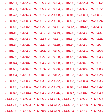
7518251
,
7518252
,
7518253
,
7518254
,
7518260
,
7518261
,
7518262
,
7518651
,
7518652
,
7518653
,
7518654
,
7518655
,
7518656
,
7518672
,
7518673
,
7518674
,
7518675
,
7520008
,
7520010
,
7520011
,
7520012
,
7520013
,
7520014
,
7520015
,
7520020
,
7520022
,
7520023
,
7520024
,
7520025
,
7520026
,
7520027
,
7518411
,
7518412
,
7518413
,
7518414
,
7518415
,
7518416
,
7518417
,
7518419
,
7518420
,
7518436
,
7518437
,
7518438
,
7518439
,
7518440
,
7518441
,
7518442
,
7518443
,
7518444
,
7518445
,
7518446
,
7518447
,
7518448
,
7518449
,
7518450
,
7518451
,
7518452
,
7518453
,
7518454
,
7518455
,
7518456
,
7518457
,
7518458
,
7518459
,
7518026
,
7518027
,
7518028
,
7518029
,
7518042
,
7518043
,
7518044
,
7518045
,
7518046
,
7518068
,
7518069
,
7518070
,
7518071
,
7518072
,
7518073
,
7518074
,
7518080
,
7518081
,
7518082
,
7518083
,
7518084
,
7518100
,
7518101
,
7518102
,
7518103
,
7518104
,
7520028
,
7520029
,
7520030
,
7520031
,
7520032
,
7520033
,
7520034
,
7520035
,
7520036
,
7520037
,
7520038
,
7520039
,
7520040
,
7520041
,
7520042
,
7520043
,
7520044
,
7520045
,
7520046
,
7520047
,
7520048
,
7520049
,
7143553
,
7143554
,
7143555
,
7143556
,
7143557
,
7143558
,
7143559
,
7143560
,
7143561
,
7143701
,
7143702
,
7143703
,
7143704
,
7143705
,
7143706
,
7143707
,
7143708
,
7143709
,
7143734
,
7143735
,
7143736
,