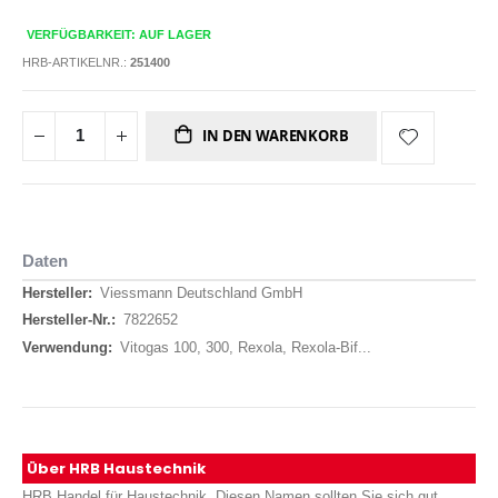
VERFÜGBARKEIT: AUF LAGER
HRB-ARTIKELNR.:
251400
IN DEN WARENKORB
Daten
Daten
Viessmann Deutschland GmbH
7822652
Vitogas 100, 300, Rexola, Rexola-Bif...
Über HRB Haustechnik
HRB Handel für Haustechnik. Diesen Namen sollten Sie sich gut