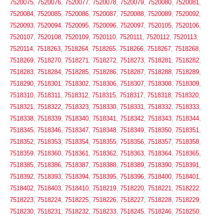
7520075
,
7520076
,
7520077
,
7520078
,
7520079
,
7520080
,
7520081
,
7520084
,
7520085
,
7520086
,
7520087
,
7520088
,
7520089
,
7520092
,
7520093
,
7520094
,
7520095
,
7520096
,
7520097
,
7520105
,
7520106
,
7520107
,
7520108
,
7520109
,
7520110
,
7520111
,
7520112
,
7520113
,
7520114
,
7518263
,
7518264
,
7518265
,
7518266
,
7518267
,
7518268
,
7518269
,
7518270
,
7518271
,
7518272
,
7518273
,
7518281
,
7518282
,
7518283
,
7518284
,
7518285
,
7518286
,
7518287
,
7518288
,
7518289
,
7518290
,
7518301
,
7518302
,
7518306
,
7518307
,
7518308
,
7518309
,
7518310
,
7518311
,
7518312
,
7518315
,
7518317
,
7518318
,
7518320
,
7518321
,
7518322
,
7518323
,
7518330
,
7518331
,
7518332
,
7518333
,
7518338
,
7518339
,
7518340
,
7518341
,
7518342
,
7518343
,
7518344
,
7518345
,
7518346
,
7518347
,
7518348
,
7518349
,
7518350
,
7518351
,
7518352
,
7518353
,
7518354
,
7518355
,
7518356
,
7518357
,
7518358
,
7518359
,
7518360
,
7518361
,
7518362
,
7518363
,
7518364
,
7518365
,
7518385
,
7518386
,
7518387
,
7518388
,
7518389
,
7518390
,
7518391
,
7518392
,
7518393
,
7518394
,
7518395
,
7518396
,
7518400
,
7518401
,
7518402
,
7518403
,
7518410
,
7518219
,
7518220
,
7518221
,
7518222
,
7518223
,
7518224
,
7518225
,
7518226
,
7518227
,
7518228
,
7518229
,
7518230
,
7518231
,
7518232
,
7518233
,
7518245
,
7518246
,
7518250
,