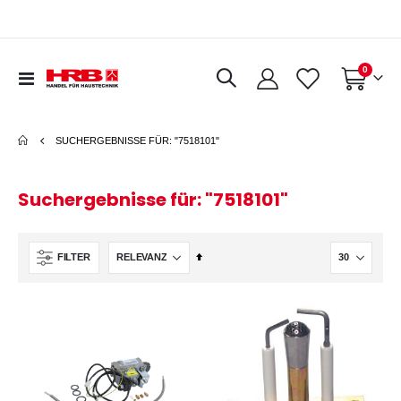
Artikel
0
Navigation
Warenkorb
umschalten
SUCHERGEBNISSE FÜR: "7518101"
Suchergebnisse für: "7518101"
In
FILTER
absteigender
Reihenfolge