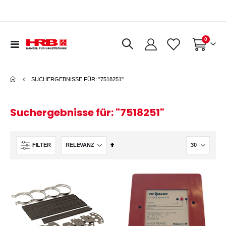
Artikel
0
Navigation
Warenkorb
umschalten
SUCHERGEBNISSE FÜR: "7518251"
Suchergebnisse für: "7518251"
In
FILTER
absteigender
Reihenfolge