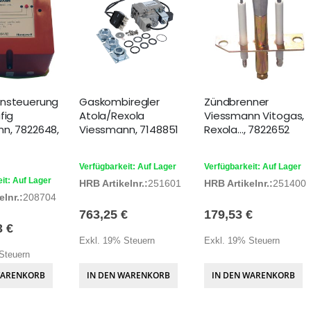
ansteuerung
Gaskombiregler
Zündbrenner
fig
Atola/Rexola
Viessmann Vitogas,
n, 7822648,
Viessmann, 7148851
Rexola..., 7822652
Verfügbarkeit: Auf Lager
Verfügbarkeit: Auf Lager
it: Auf Lager
HRB Artikelnr.:
251601
HRB Artikelnr.:
251400
lnr.:
208704
763,25 €
179,53 €
3 €
Exkl. 19% Steuern
Exkl. 19% Steuern
Steuern
WARENKORB
IN DEN WARENKORB
IN DEN WARENKORB