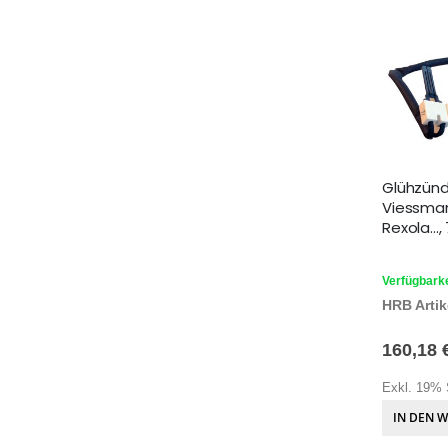
Glühzünd
Viessman
Rexola...
Verfügbarke
HRB Artike
160,18 
Exkl. 19% 
IN DEN 