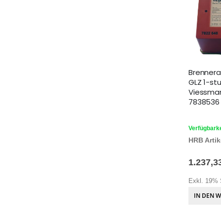
Brenner
GLZ 1-stu
Viessman
7838536
Verfügbarke
HRB Artike
1.237,3
Exkl. 19% 
IN DEN 