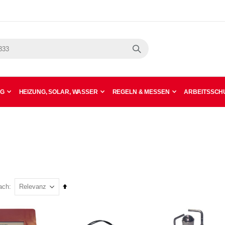
Suche
NG
HEIZUNG, SOLAR, WASSER
REGELN & MESSEN
ARBEITSSCHU
In
ach
absteigender
Reihenfolge