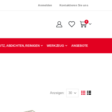
Anmelden
Kontaktieren Sie uns
Artikel
0
Warenkorb
TZ, ABDICHTEN, REINIGEN
WERKZEUG
ANGEBOTE
Anzeigen
Ansicht
Raster
Liste
als