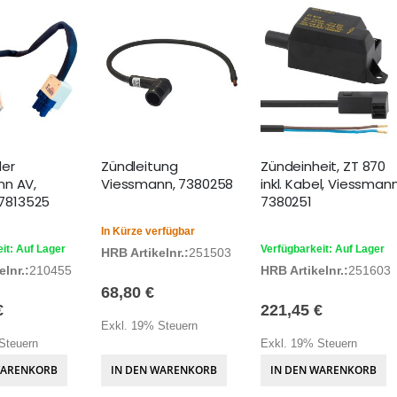
er
Zündleitung
Zündeinheit, ZT 870
n AV,
Viessmann, 7380258
inkl. Kabel, Viessmann
, 7813525
7380251
In Kürze verfügbar
it: Auf Lager
Verfügbarkeit: Auf Lager
HRB Artikelnr.:
251503
lnr.:
210455
HRB Artikelnr.:
251603
68,80 €
€
221,45 €
Exkl. 19% Steuern
Steuern
Exkl. 19% Steuern
WARENKORB
IN DEN WARENKORB
IN DEN WARENKORB