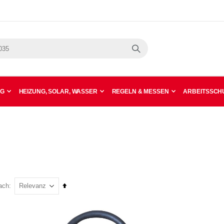
Suche
NG
HEIZUNG, SOLAR, WASSER
REGELN & MESSEN
ARBEITSSCHU
In
ach
absteigender
Reihenfolge