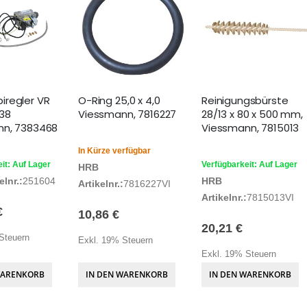
regler VR
O-Ring 25,0 x 4,0
Reinigungsbürste
038
Viessmann, 7816227
28/13 x 80 x 500 mm,
nn, 7383468
Viessmann, 7815013
In Kürze verfügbar
it: Auf Lager
Verfügbarkeit: Auf Lager
HRB
lnr.:
251604
HRB
Artikelnr.:
7816227VI
Artikelnr.:
7815013VI
€
10,86 €
20,21 €
Steuern
Exkl. 19% Steuern
Exkl. 19% Steuern
WARENKORB
IN DEN WARENKORB
IN DEN WARENKORB