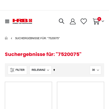
0
Navigation
Warenkorb
umschalten
SUCHERGEBNISSE FÜR: "7520075"
Suchergebnisse für: "7520075"
In
FILTER
absteigender
Reihenfolge