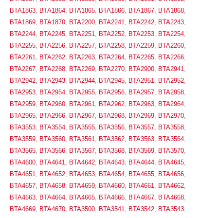
BTA1863
,
BTA1864
,
BTA1865
,
BTA1866
,
BTA1867
,
BTA1868
,
BTA1869
,
BTA1870
,
BTA2200
,
BTA2241
,
BTA2242
,
BTA2243
,
BTA2244
,
BTA2245
,
BTA2251
,
BTA2252
,
BTA2253
,
BTA2254
,
BTA2255
,
BTA2256
,
BTA2257
,
BTA2258
,
BTA2259
,
BTA2260
,
BTA2261
,
BTA2262
,
BTA2263
,
BTA2264
,
BTA2265
,
BTA2266
,
BTA2267
,
BTA2268
,
BTA2269
,
BTA2270
,
BTA2900
,
BTA2941
,
BTA2942
,
BTA2943
,
BTA2944
,
BTA2945
,
BTA2951
,
BTA2952
,
BTA2953
,
BTA2954
,
BTA2955
,
BTA2956
,
BTA2957
,
BTA2958
,
BTA2959
,
BTA2960
,
BTA2961
,
BTA2962
,
BTA2963
,
BTA2964
,
BTA2965
,
BTA2966
,
BTA2967
,
BTA2968
,
BTA2969
,
BTA2970
,
BTA3553
,
BTA3554
,
BTA3555
,
BTA3556
,
BTA3557
,
BTA3558
,
BTA3559
,
BTA3560
,
BTA3561
,
BTA3562
,
BTA3563
,
BTA3564
,
BTA3565
,
BTA3566
,
BTA3567
,
BTA3568
,
BTA3569
,
BTA3570
,
BTA4600
,
BTA4641
,
BTA4642
,
BTA4643
,
BTA4644
,
BTA4645
,
BTA4651
,
BTA4652
,
BTA4653
,
BTA4654
,
BTA4655
,
BTA4656
,
BTA4657
,
BTA4658
,
BTA4659
,
BTA4660
,
BTA4661
,
BTA4662
,
BTA4663
,
BTA4664
,
BTA4665
,
BTA4666
,
BTA4667
,
BTA4668
,
BTA4669
,
BTA4670
,
BTA3500
,
BTA3541
,
BTA3542
,
BTA3543
,