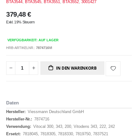
BTA3544
,
BTA3545
,
BTA3551
,
BTA3552
,
3001427
379,48 €
Exkl. 19% Steuern
VERFÜGBARKEIT: AUF LAGER
HRB-ARTIKELNR.:
7874716VI
IN DEN WARENKORB
Daten
Daten
Viessmann Deutschland GmbH
7874716
Vitocal 300, 343, 200, Vitodens 343, 222, 242
7818045, 7818305, 7818330, 7819750, 7837521