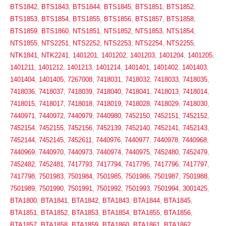
BTS1842
,
BTS1843
,
BTS1844
,
BTS1845
,
BTS1851
,
BTS1852
,
BTS1853
,
BTS1854
,
BTS1855
,
BTS1856
,
BTS1857
,
BTS1858
,
BTS1859
,
BTS1860
,
NTS1851
,
NTS1852
,
NTS1853
,
NTS1854
,
NTS1855
,
NTS2251
,
NTS2252
,
NTS2253
,
NTS2254
,
NTS2255
,
NTK1841
,
NTK2241
,
1401201
,
1401202
,
1401203
,
1401204
,
1401205
,
1401211
,
1401212
,
1401213
,
1401214
,
1401401
,
1401402
,
1401403
,
1401404
,
1401405
,
7267008
,
7418031
,
7418032
,
7418033
,
7418035
,
7418036
,
7418037
,
7418039
,
7418040
,
7418041
,
7418013
,
7418014
,
7418015
,
7418017
,
7418018
,
7418019
,
7418028
,
7418029
,
7418030
,
7440971
,
7440972
,
7440979
,
7440980
,
7452150
,
7452151
,
7452152
,
7452154
,
7452155
,
7452156
,
7452139
,
7452140
,
7452141
,
7452143
,
7452144
,
7452145
,
7452611
,
7440976
,
7440977
,
7440978
,
7440968
,
7440969
,
7440970
,
7440973
,
7440974
,
7440975
,
7452480
,
7452479
,
7452482
,
7452481
,
7417793
,
7417794
,
7417795
,
7417796
,
7417797
,
7417798
,
7501983
,
7501984
,
7501985
,
7501986
,
7501987
,
7501988
,
7501989
,
7501990
,
7501991
,
7501992
,
7501993
,
7501994
,
3001425
,
BTA1800
,
BTA1841
,
BTA1842
,
BTA1843
,
BTA1844
,
BTA1845
,
BTA1851
,
BTA1852
,
BTA1853
,
BTA1854
,
BTA1855
,
BTA1856
,
BTA1857
,
BTA1858
,
BTA1859
,
BTA1860
,
BTA1861
,
BTA1862
,