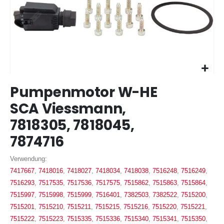
Zum
Pumpenmotor W-HE
Anfang
der
SCA Viessmann,
Bildergalerie
7818305, 7818045,
springen
7874716
Verwendung:
7417667
,
7418016
,
7418027
,
7418034
,
7418038
,
7516248
,
7516249
,
7516293
,
7517535
,
7517536
,
7517575
,
7515862
,
7515863
,
7515864
,
7515997
,
7515998
,
7515999
,
7516401
,
7382503
,
7382522
,
7515200
,
7515201
,
7515210
,
7515211
,
7515215
,
7515216
,
7515220
,
7515221
,
7515222
,
7515223
,
7515335
,
7515336
,
7515340
,
7515341
,
7515350
,