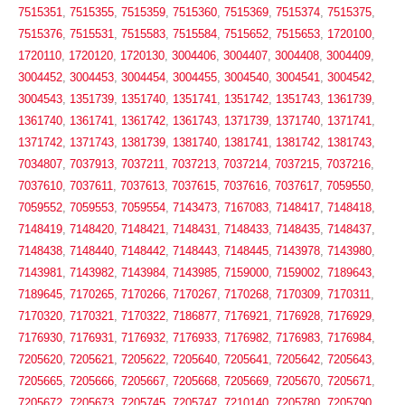
7515351
,
7515355
,
7515359
,
7515360
,
7515369
,
7515374
,
7515375
,
7515376
,
7515531
,
7515583
,
7515584
,
7515652
,
7515653
,
1720100
,
1720110
,
1720120
,
1720130
,
3004406
,
3004407
,
3004408
,
3004409
,
3004452
,
3004453
,
3004454
,
3004455
,
3004540
,
3004541
,
3004542
,
3004543
,
1351739
,
1351740
,
1351741
,
1351742
,
1351743
,
1361739
,
1361740
,
1361741
,
1361742
,
1361743
,
1371739
,
1371740
,
1371741
,
1371742
,
1371743
,
1381739
,
1381740
,
1381741
,
1381742
,
1381743
,
7034807
,
7037913
,
7037211
,
7037213
,
7037214
,
7037215
,
7037216
,
7037610
,
7037611
,
7037613
,
7037615
,
7037616
,
7037617
,
7059550
,
7059552
,
7059553
,
7059554
,
7143473
,
7167083
,
7148417
,
7148418
,
7148419
,
7148420
,
7148421
,
7148431
,
7148433
,
7148435
,
7148437
,
7148438
,
7148440
,
7148442
,
7148443
,
7148445
,
7143978
,
7143980
,
7143981
,
7143982
,
7143984
,
7143985
,
7159000
,
7159002
,
7189643
,
7189645
,
7170265
,
7170266
,
7170267
,
7170268
,
7170309
,
7170311
,
7170320
,
7170321
,
7170322
,
7186877
,
7176921
,
7176928
,
7176929
,
7176930
,
7176931
,
7176932
,
7176933
,
7176982
,
7176983
,
7176984
,
7205620
,
7205621
,
7205622
,
7205640
,
7205641
,
7205642
,
7205643
,
7205665
,
7205666
,
7205667
,
7205668
,
7205669
,
7205670
,
7205671
,
7205672
,
7205673
,
7205745
,
7205747
,
7210140
,
7205780
,
7205790
,