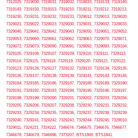
7312025
,
7319030
,
7319031
,
7319032
,
7319033
,
7319133
,
7319140
,
7319143
,
7319150
,
7319153
,
7319210
,
7319211
,
7319212
,
7319213
,
7319230
,
7319231
,
7319232
,
7319233
,
7329012
,
7329013
,
7329020
,
7329021
,
7329022
,
7329023
,
7329030
,
7329031
,
7329032
,
7329033
,
7329040
,
7329041
,
7329042
,
7329043
,
7329050
,
7329051
,
7329052
,
7329053
,
7329060
,
7329061
,
7329062
,
7329063
,
7329070
,
7329071
,
7329072
,
7329073
,
7329090
,
7329091
,
7329092
,
7329093
,
7329104
,
7329105
,
7329106
,
7329107
,
7329109
,
7329110
,
7329111
,
7329113
,
7329114
,
7329115
,
7329118
,
7329119
,
7329120
,
7329121
,
7329122
,
7329123
,
7329126
,
7329127
,
7329132
,
7329133
,
7329134
,
7329135
,
7329136
,
7329137
,
7329138
,
7329139
,
7329141
,
7329143
,
7329145
,
7329184
,
7329185
,
7329186
,
7329187
,
7329188
,
7329189
,
7329190
,
7329191
,
7329192
,
7329193
,
7329194
,
7329195
,
7329196
,
7329197
,
7329198
,
7329199
,
7329200
,
7329201
,
7329202
,
7329203
,
7329204
,
7329205
,
7329206
,
7329207
,
7329208
,
7329230
,
7329231
,
7329232
,
7329233
,
7329234
,
7329235
,
7329236
,
7329237
,
7329238
,
7329239
,
7329240
,
7329241
,
7329242
,
7329243
,
7329244
,
7329245
,
7329010
,
7329011
,
7324221
,
7324222
,
7346674
,
7346675
,
7346676
,
7346677
,
7346678
,
7346679
,
7346896
,
7373207
,
BTS1800
,
BTS1841
,