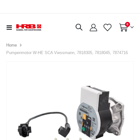
Artikel
0
Navigation
Warenkorb
umschalten
Home
Pumpenmotor W-HE SCA Viessmann, 7818305, 7818045, 7874716
Zum
Ende
der
Bildergalerie
springen