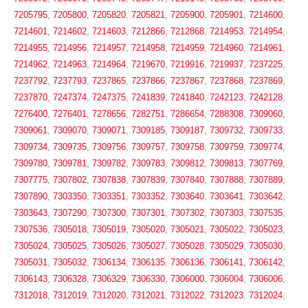
7205795
,
7205800
,
7205820
,
7205821
,
7205900
,
7205901
,
7214600
,
7214601
,
7214602
,
7214603
,
7212866
,
7212868
,
7214953
,
7214954
,
7214955
,
7214956
,
7214957
,
7214958
,
7214959
,
7214960
,
7214961
,
7214962
,
7214963
,
7214964
,
7219670
,
7219916
,
7219937
,
7237225
,
7237792
,
7237793
,
7237865
,
7237866
,
7237867
,
7237868
,
7237869
,
7237870
,
7247374
,
7247375
,
7241839
,
7241840
,
7242123
,
7242128
,
7276400
,
7276401
,
7278656
,
7282751
,
7286654
,
7288308
,
7309060
,
7309061
,
7309070
,
7309071
,
7309185
,
7309187
,
7309732
,
7309733
,
7309734
,
7309735
,
7309756
,
7309757
,
7309758
,
7309759
,
7309774
,
7309780
,
7309781
,
7309782
,
7309783
,
7309812
,
7309813
,
7307769
,
7307775
,
7307802
,
7307838
,
7307839
,
7307840
,
7307888
,
7307889
,
7307890
,
7303350
,
7303351
,
7303352
,
7303640
,
7303641
,
7303642
,
7303643
,
7307290
,
7307300
,
7307301
,
7307302
,
7307303
,
7307535
,
7307536
,
7305018
,
7305019
,
7305020
,
7305021
,
7305022
,
7305023
,
7305024
,
7305025
,
7305026
,
7305027
,
7305028
,
7305029
,
7305030
,
7305031
,
7305032
,
7306134
,
7306135
,
7306136
,
7306141
,
7306142
,
7306143
,
7306328
,
7306329
,
7306330
,
7306000
,
7306004
,
7306006
,
7312018
,
7312019
,
7312020
,
7312021
,
7312022
,
7312023
,
7312024
,