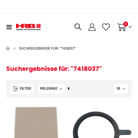
Artikel
0
Navigation
Warenkorb
umschalten
SUCHERGEBNISSE FÜR: "7418037"
Suchergebnisse für: "7418037"
In
FILTER
absteigender
Reihenfolge