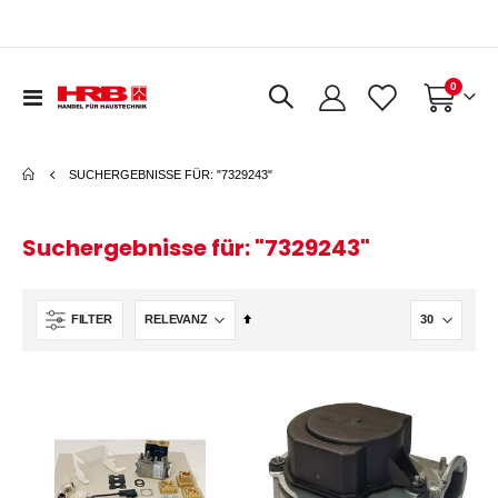
Artikel
0
Navigation
Warenkorb
umschalten
SUCHERGEBNISSE FÜR: "7329243"
Suchergebnisse für: "7329243"
In
FILTER
absteigender
Reihenfolge