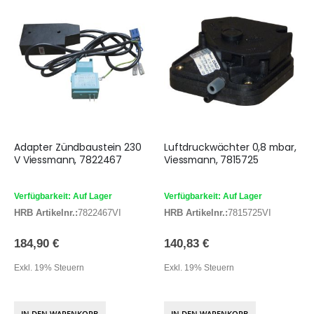
Adapter Zündbaustein 230
Luftdruckwächter 0,8 mbar,
V Viessmann, 7822467
Viessmann, 7815725
Verfügbarkeit: Auf Lager
Verfügbarkeit: Auf Lager
HRB Artikelnr.:
7822467VI
HRB Artikelnr.:
7815725VI
184,90 €
140,83 €
Exkl. 19% Steuern
Exkl. 19% Steuern
IN DEN WARENKORB
IN DEN WARENKORB