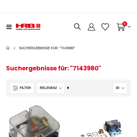
Artikel
0
Navigation
Warenkorb
umschalten
SUCHERGEBNISSE FÜR: "7143980"
Suchergebnisse für: "7143980"
In
FILTER
absteigender
Reihenfolge