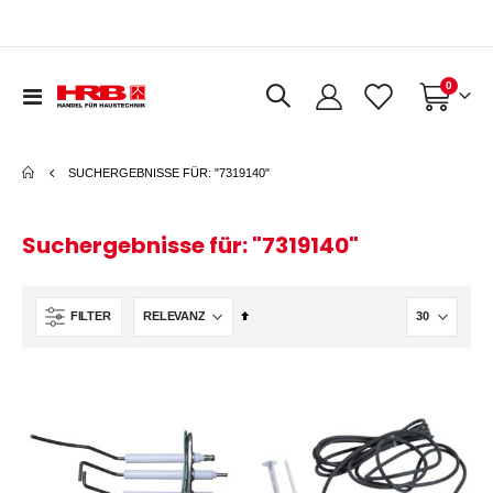
Artikel
0
Navigation
Warenkorb
umschalten
SUCHERGEBNISSE FÜR: "7319140"
Suchergebnisse für: "7319140"
In
FILTER
absteigender
Reihenfolge