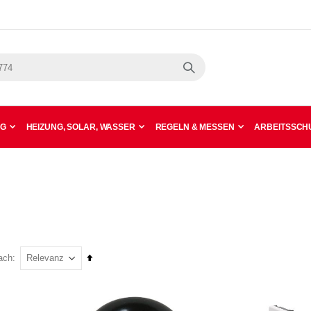
Suche
NG
HEIZUNG, SOLAR, WASSER
REGELN & MESSEN
ARBEITSSCHU
In
ach
absteigender
Reihenfolge