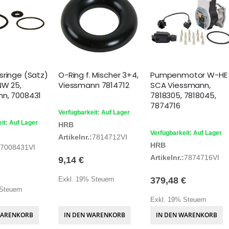
sringe (Satz)
O-Ring f. Mischer 3+4,
Pumpenmotor W-HE
NW 25,
Viessmann 7814712
SCA Viessmann,
n, 7008431
7818305, 7818045,
7874716
Verfügbarkeit: Auf Lager
it: Auf Lager
HRB
Verfügbarkeit: Auf Lager
Artikelnr.:
7814712VI
HRB
7008431VI
Artikelnr.:
7874716VI
9,14 €
Exkl. 19% Steuern
379,48 €
Steuern
Exkl. 19% Steuern
WARENKORB
IN DEN WARENKORB
IN DEN WARENKORB