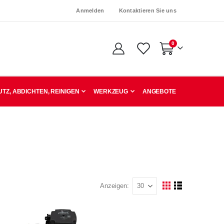
Anmelden
Kontaktieren Sie uns
Artikel
0
Warenkorb
TZ, ABDICHTEN, REINIGEN
WERKZEUG
ANGEBOTE
Anzeigen
Ansicht
Raster
Liste
als