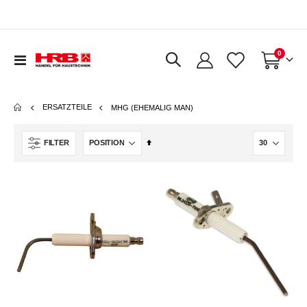
Artikel
0
Navigation
Warenkorb
umschalten
ERSATZTEILE
MHG (EHEMALIG MAN)
In
FILTER
absteigender
Reihenfolge