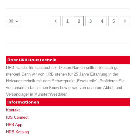
Seite
Seite
Zurück
Seite
Sie lesen gerade Seite
Seite
Seite
Seite
Seite
Weit
1
2
3
4
5
Über HRB Haustechnik
HRB Handel für Haustechnik. Diesen Namen sollten Sie sich gut
merken! Denn wir von HRB stehen für 25 Jahre Erfahrung in der
Heizungstechnik mit dem Schwerpunkt „Ersatzteile“. Profitieren Sie
von unserem fachlichen Know-how sowie von unserem Abhol- und
Versandlager in Münster/Westfalen.
Informationen
Kontakt
IDS Connect
HRB App
HRB Katalog