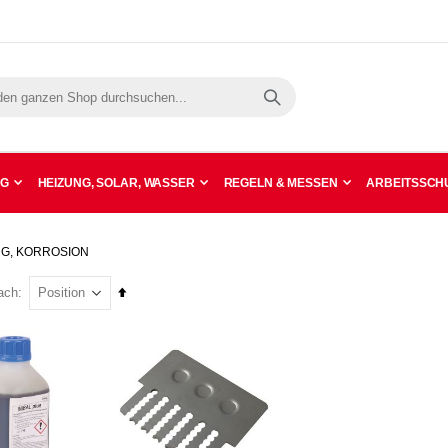
Suche
NG
HEIZUNG, SOLAR, WASSER
REGELN & MESSEN
ARBEITSSCHU
NG, KORROSION
In
ach
absteigender
Reihenfolge