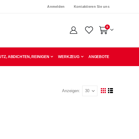
Anmelden
Kontaktieren Sie uns
Artikel
0
Warenkorb
TZ, ABDICHTEN, REINIGEN
WERKZEUG
ANGEBOTE
Anzeigen
Ansicht
Raster
Liste
als