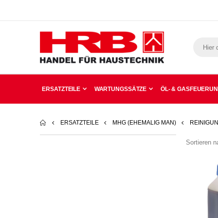
ERSATZTEILE
WARTUNGSSÄTZE
ÖL- & GASFEUERU
ERSATZTEILE
MHG (EHEMALIG MAN)
REINIGU
Sortieren n