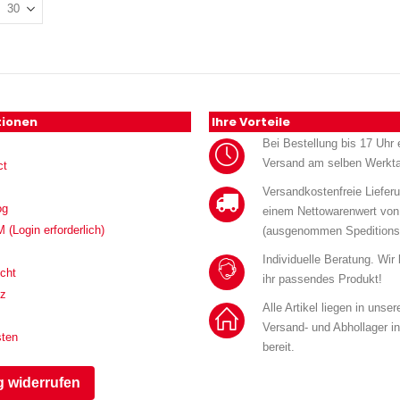
tionen
Ihre Vorteile
Bei Bestellung bis 17 Uhr e
Versand am selben Werkt
ct
Versandkostenfreie Liefer
og
einem Nettowarenwert von
Login erforderlich)
(ausgenommen Speditions
Individuelle Beratung. Wir
cht
ihr passendes Produkt!
tz
Alle Artikel liegen in unse
Versand- und Abhollager i
sten
bereit.
g widerrufen