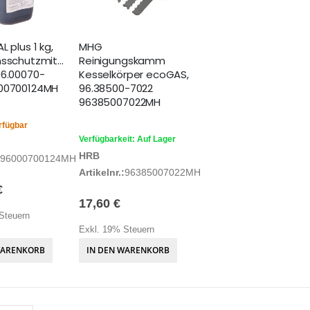
L plus 1 kg,
MHG
nsschutzmittel,
Reinigungskamm
96.00070-
Kesselkörper ecoGAS,
000700124MH
96.38500-7022
96385007022MH
rfügbar
Verfügbarkeit: Auf Lager
HRB
96000700124MH
Artikelnr.:
96385007022MH
€
17,60 €
Steuern
Exkl. 19% Steuern
WARENKORB
IN DEN WARENKORB