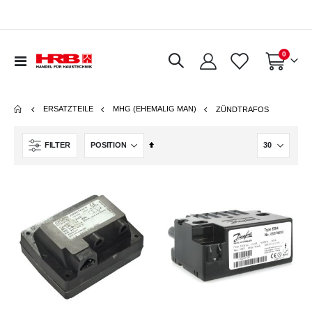
Artikel
0
Navigation
Warenkorb
umschalten
ERSATZTEILE
MHG (EHEMALIG MAN)
ZÜNDTRAFOS
In
FILTER
absteigender
Reihenfolge