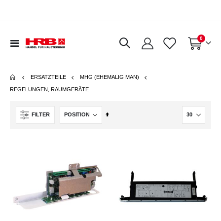
Artikel
0
Navigation
Warenkorb
umschalten
ERSATZTEILE
MHG (EHEMALIG MAN)
REGELUNGEN, RAUMGERÄTE
In
FILTER
absteigender
Reihenfolge