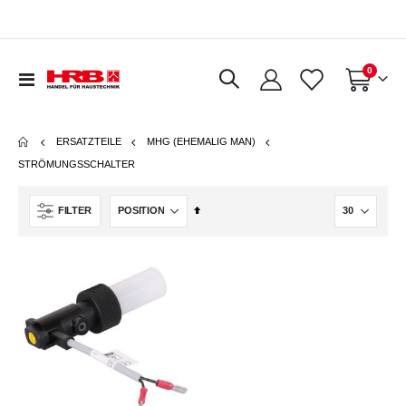
Artikel
0
Navigation
Warenkorb
umschalten
ERSATZTEILE
MHG (EHEMALIG MAN)
STRÖMUNGSSCHALTER
In
FILTER
absteigender
Reihenfolge