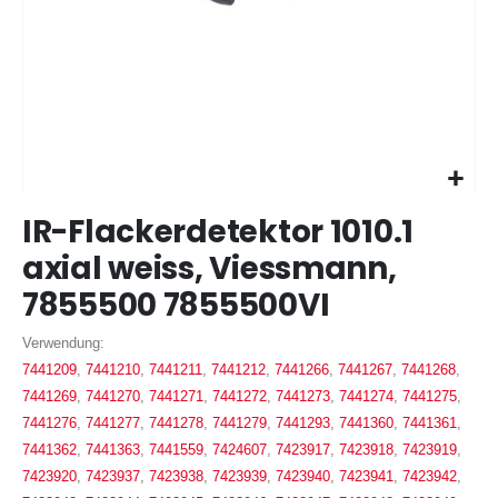
Zum
IR-Flackerdetektor 1010.1
Anfang
der
axial weiss, Viessmann,
Bildergalerie
7855500 7855500VI
springen
Verwendung:
7441209
,
7441210
,
7441211
,
7441212
,
7441266
,
7441267
,
7441268
,
7441269
,
7441270
,
7441271
,
7441272
,
7441273
,
7441274
,
7441275
,
7441276
,
7441277
,
7441278
,
7441279
,
7441293
,
7441360
,
7441361
,
7441362
,
7441363
,
7441559
,
7424607
,
7423917
,
7423918
,
7423919
,
7423920
,
7423937
,
7423938
,
7423939
,
7423940
,
7423941
,
7423942
,