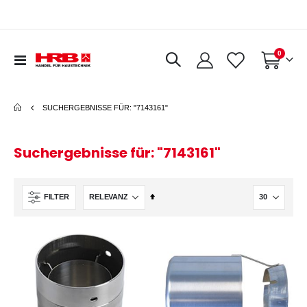
Artikel
0
Navigation
Warenkorb
umschalten
SUCHERGEBNISSE FÜR: "7143161"
Suchergebnisse für: "7143161"
In
FILTER
absteigender
Reihenfolge