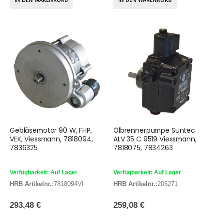
Gebläsemotor 90 W, FHP,
Ölbrennerpumpe Suntec
VEK, Viessmann, 7818094,
ALV 35 C 9519 Viessmann,
7836325
7818075, 7834263
Verfügbarkeit: Auf Lager
Verfügbarkeit: Auf Lager
HRB Artikelnr.:
7818094VI
HRB Artikelnr.:
205271
293,48 €
259,08 €