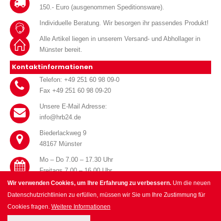
150.- Euro (ausgenommen Speditionsware).
Individuelle Beratung. Wir besorgen ihr passendes Produkt!
Alle Artikel liegen in unserem Versand- und Abhollager in
Münster bereit.
Kontaktinformationen
Telefon: +49 251 60 98 09-0
Fax +49 251 60 98 09-20
Unsere E-Mail Adresse:
info@hrb24.de
Biederlackweg 9
48167 Münster
Mo – Do 7.00 – 17.30 Uhr
Freitags 7.00 – 16.00 Uhr
Wir verwenden Cookies, um Ihre Erfahrung zu verbessern.
Um die neuen
Datenschutzrichtlinien zu erfüllen, müssen wir Sie um Ihre Zustimmung für
Cookies fragen.
Weitere Informationen