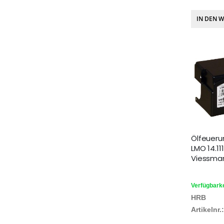
IN DEN 
Ölfeuer
LMO 14.11
Viessma
Verfügbarke
HRB
Artikelnr.: