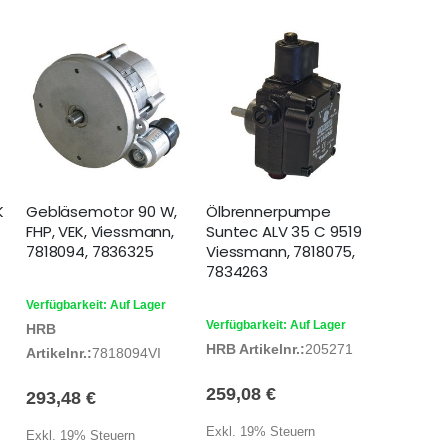
K
Gebläsemotor 90 W,
Ölbrennerpumpe
FHP, VEK, Viessmann,
Suntec ALV 35 C 9519
7818094, 7836325
Viessmann, 7818075,
7834263
Verfügbarkeit: Auf Lager
Verfügbarkeit: Auf Lager
HRB
HRB Artikelnr.:
205271
Artikelnr.:
7818094VI
259,08 €
293,48 €
Exkl. 19% Steuern
Exkl. 19% Steuern