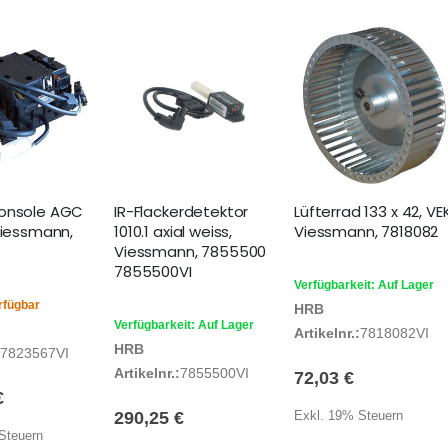
konsole AGC
IR-Flackerdetektor
Lüfterrad 133 x 42, VE
Viessmann,
1010.1 axial weiss,
Viessmann, 7818082
Viessmann, 7855500
7855500VI
Verfügbarkeit: Auf Lager
rfügbar
HRB
Verfügbarkeit: Auf Lager
Artikelnr.:
7818082VI
HRB
7823567VI
Artikelnr.:
7855500VI
72,03 €
€
290,25 €
Exkl. 19% Steuern
Steuern