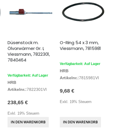
Düsenstock m.
O-Ring 54 x 3 mm,
Ölvorwärmer Gr. I,
Viessmann, 7815981
Viessmann, 7822301,
7840464
Verfügbarkeit: Auf Lager
HRB
Verfügbarkeit: Auf Lager
Artikelnr.:
7815981VI
HRB
Artikelnr.:
7822301VI
9,68 €
238,65 €
Exkl. 19% Steuern
Exkl. 19% Steuern
IN DEN WARENKORB
IN DEN WARENKORB