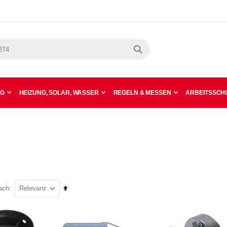
Suche
NG
HEIZUNG, SOLAR, WASSER
REGELN & MESSEN
ARBEITSSCHU
In
ach
absteigender
Reihenfolge