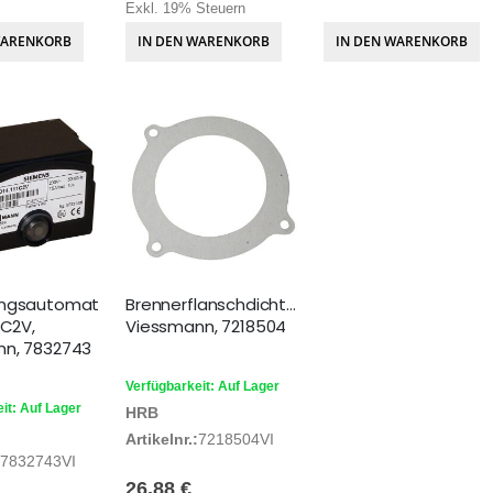
Exkl. 19% Steuern
WARENKORB
IN DEN WARENKORB
IN DEN WARENKORB
ungsautomat
Brennerflanschdichtung
1C2V,
Viessmann, 7218504
nn, 7832743
Verfügbarkeit: Auf Lager
it: Auf Lager
HRB
Artikelnr.:
7218504VI
7832743VI
26,88 €