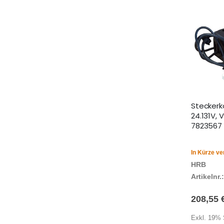
Stecker
24.131V, 
7823567
In Kürze ve
HRB
Artikelnr.:
208,55 
Exkl. 19% 