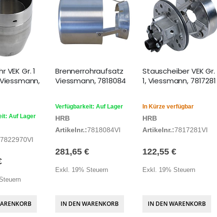
 VEK Gr. 1
Brennerrohraufsatz
Stauscheiber VEK Gr.
 Viessmann,
Viessmann, 7818084
1, Viessmann, 7817281
Verfügbarkeit: Auf Lager
In Kürze verfügbar
it: Auf Lager
HRB
HRB
Artikelnr.:
7818084VI
Artikelnr.:
7817281VI
7822970VI
281,65 €
122,55 €
€
Exkl. 19% Steuern
Exkl. 19% Steuern
Steuern
WARENKORB
IN DEN WARENKORB
IN DEN WARENKORB