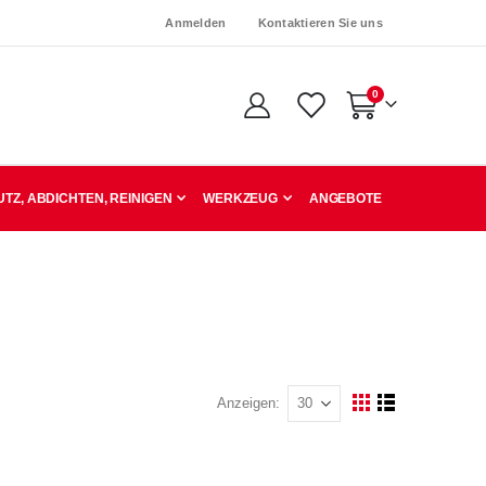
Anmelden
Kontaktieren Sie uns
Artikel
0
Warenkorb
TZ, ABDICHTEN, REINIGEN
WERKZEUG
ANGEBOTE
Anzeigen
Ansicht
Raster
Liste
als