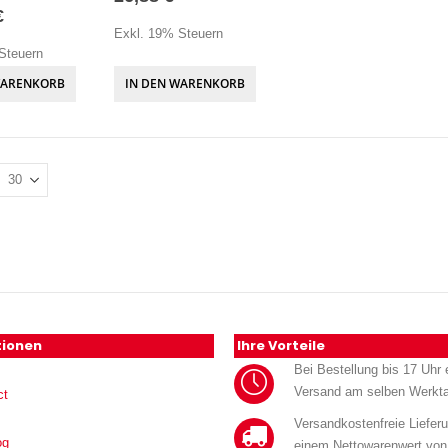
€
Exkl. 19% Steuern
Steuern
WARENKORB
IN DEN WARENKORB
tionen
Ihre Vorteile
Bei Bestellung bis 17 Uhr e
Versand am selben Werkt
ct
Versandkostenfreie Liefer
og
einem Nettowarenwert von