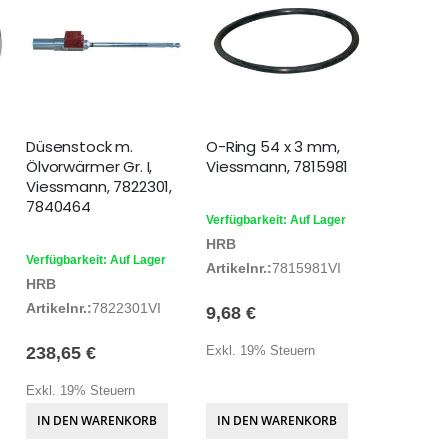
Düsenstock m.
O-Ring 54 x 3 mm,
Ölvorwärmer Gr. I,
Viessmann, 7815981
Viessmann, 7822301,
7840464
Verfügbarkeit: Auf Lager
HRB
Verfügbarkeit: Auf Lager
Artikelnr.:
7815981VI
HRB
Artikelnr.:
7822301VI
9,68 €
238,65 €
Exkl. 19% Steuern
Exkl. 19% Steuern
IN DEN WARENKORB
IN DEN WARENKORB