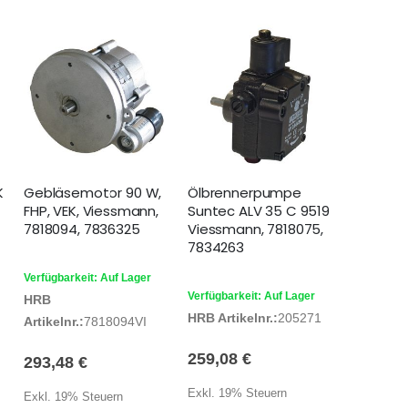
K
Gebläsemotor 90 W,
Ölbrennerpumpe
FHP, VEK, Viessmann,
Suntec ALV 35 C 9519
7818094, 7836325
Viessmann, 7818075,
7834263
Verfügbarkeit: Auf Lager
Verfügbarkeit: Auf Lager
HRB
HRB Artikelnr.:
205271
Artikelnr.:
7818094VI
259,08 €
293,48 €
Exkl. 19% Steuern
Exkl. 19% Steuern