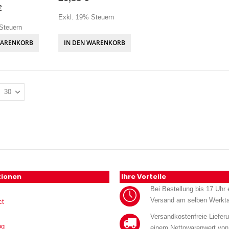
€
Exkl. 19% Steuern
Steuern
WARENKORB
IN DEN WARENKORB
tionen
Ihre Vorteile
Bei Bestellung bis 17 Uhr e
Versand am selben Werkt
ct
Versandkostenfreie Liefer
og
einem Nettowarenwert von