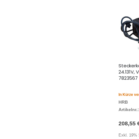
Stecker
24.131V, 
7823567
In Kürze ve
HRB
Artikelnr.:
208,55 
Exkl. 19% 