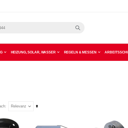
Suche
NG
HEIZUNG, SOLAR, WASSER
REGELN & MESSEN
ARBEITSSCHU
In
ach
absteigender
Reihenfolge