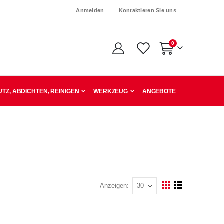
Anmelden
Kontaktieren Sie uns
Artikel
0
Warenkorb
TZ, ABDICHTEN, REINIGEN
WERKZEUG
ANGEBOTE
Anzeigen
Ansicht
Raster
Liste
als