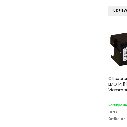
IN DEN 
Ölfeuer
LMO 14.11
Viessma
Verfügbarke
HRB
Artikelnr.: