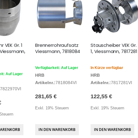
 VEK Gr. 1
Brennerrohraufsatz
Stauscheiber VEK Gr.
 Viessmann,
Viessmann, 7818084
1, Viessmann, 7817281
Verfügbarkeit: Auf Lager
In Kürze verfügbar
it: Auf Lager
HRB
HRB
Artikelnr.:
7818084VI
Artikelnr.:
7817281VI
7822970VI
281,65 €
122,55 €
€
Exkl. 19% Steuern
Exkl. 19% Steuern
Steuern
WARENKORB
IN DEN WARENKORB
IN DEN WARENKORB