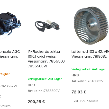
konsole AGC
IR-Flackerdetektor
Lüfterrad 133 x 42, VE
Viessmann,
1010.1 axial weiss,
Viessmann, 7818082
Viessmann, 7855500
7855500VI
Verfügbarkeit: Auf Lager
rfügbar
HRB
Verfügbarkeit: Auf Lager
Artikelnr.:
7818082VI
HRB
7823567VI
Artikelnr.:
7855500VI
72,03 €
€
290,25 €
Exkl. 19% Steuern
Steuern