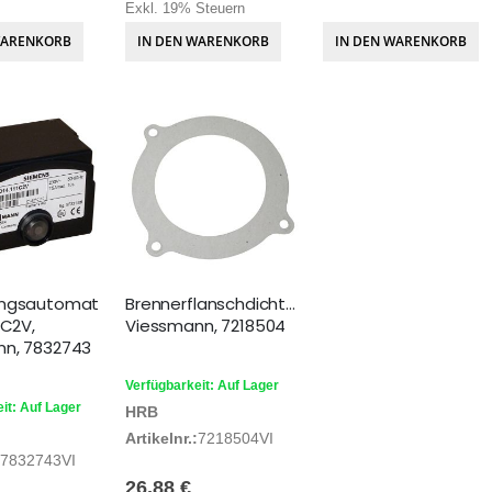
Exkl. 19% Steuern
WARENKORB
IN DEN WARENKORB
IN DEN WARENKORB
ungsautomat
Brennerflanschdichtung
1C2V,
Viessmann, 7218504
nn, 7832743
Verfügbarkeit: Auf Lager
it: Auf Lager
HRB
Artikelnr.:
7218504VI
7832743VI
26,88 €