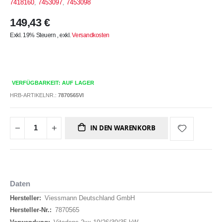
7418160
,
7453097
,
7453098
149,43 €
Exkl. 19% Steuern
,
exkl.
Versandkosten
VERFÜGBARKEIT: AUF LAGER
HRB-ARTIKELNR.:
7870565VI
IN DEN WARENKORB
Daten
Daten
Viessmann Deutschland GmbH
7870565