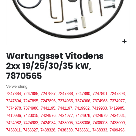
Zum
Wartungsset Vitodens
Anfang
der
2xx 19/26/30/35 kW,
Bildergalerie
7870565
springen
Verwendung:
7247884
,
7247885
,
7247887
,
7247888
,
7247890
,
7247891
,
7247893
,
7247894
,
7247895
,
7247896
,
7374965
,
7374966
,
7374968
,
7374977
,
7374978
,
7374980
,
7441195
,
7441197
,
7419982
,
7419983
,
7419985
,
7419986
,
7423015
,
7424976
,
7424977
,
7424978
,
7424979
,
7424981
,
7424982
,
7424983
,
7424984
,
7438005
,
7438006
,
7438008
,
7438009
,
7438011
,
7438327
,
7438328
,
7438330
,
7438331
,
7438333
,
7499498
,