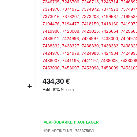
7246705
,
7246706
,
7246713
,
7246714
,
724689
7374970
,
7374971
,
7374972
,
7374973
,
737497
7373016
,
7373207
,
7373208
,
7199537
,
719953
7194476
,
7194477
,
7418159
,
7418160
,
741997
7419986
,
7423008
,
7423015
,
7425664
,
742566
7438011
,
7424996
,
7424997
,
7438000
,
742497
7438332
,
7438327
,
7438330
,
7438333
,
743832
7424978
,
7424979
,
7424983
,
7424984
,
742499
7438007
,
7441195
,
7441197
,
7438005
,
743800
7453096
,
7453097
,
7453098
,
7453099
,
745310
434,30 €
Exkl. 19% Steuern
VERFÜGBARKEIT: AUF LAGER
HRB-ARTIKELNR.:
7833758VI