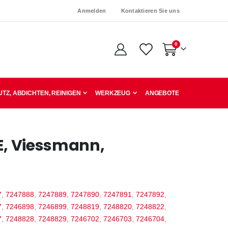
Anmelden
Kontaktieren Sie uns
Artikel
0
Warenkorb
TZ, ABDICHTEN, REINIGEN
WERKZEUG
ANGEBOTE
 E, Viessmann,
7
,
7247888
,
7247889
,
7247890
,
7247891
,
7247892
,
7
,
7246898
,
7246899
,
7248819
,
7248820
,
7248822
,
7
,
7248828
,
7248829
,
7246702
,
7246703
,
7246704
,