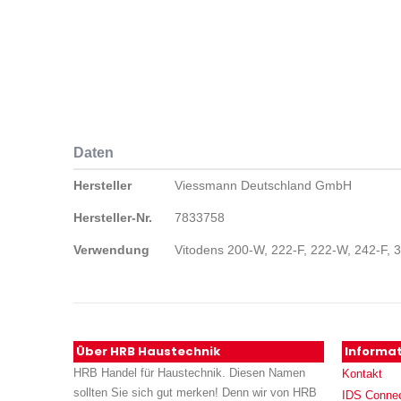
Daten
Daten
Hersteller
Viessmann Deutschland GmbH
Hersteller-Nr.
7833758
Verwendung
Vitodens 200-W, 222-F, 222-W, 242-F, 
Über HRB Haustechnik
Informa
HRB Handel für Haustechnik. Diesen Namen
Kontakt
sollten Sie sich gut merken! Denn wir von HRB
IDS Conne