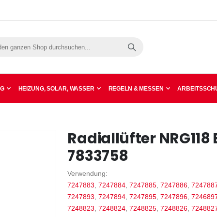
Suche
NG
HEIZUNG, SOLAR, WASSER
REGELN & MESSEN
ARBEITSSCHU
Radiallüfter NRG118
7833758
Verwendung:
7247883
,
7247884
,
7247885
,
7247886
,
724788
7247893
,
7247894
,
7247895
,
7247896
,
724689
7248823
,
7248824
,
7248825
,
7248826
,
724882