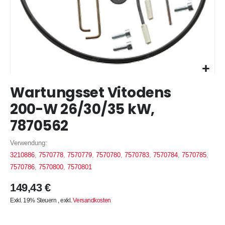
Zum
Wartungsset Vitodens
Anfang
der
200-W 26/30/35 kW,
Bildergalerie
7870562
springen
Verwendung:
3210886
,
7570778
,
7570779
,
7570780
,
7570783
,
7570784
,
7570785
,
7570786
,
7570800
,
7570801
149,43 €
Exkl. 19% Steuern
,
exkl.
Versandkosten