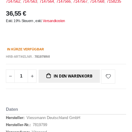
7147562
,
7147563
,
7147564
,
7147566
,
7147567
,
7147568
,
7158235
36,55 €
Exkl. 19% Steuern
,
exkl.
Versandkosten
IN KÜRZE VERFÜGBAR
HRB-ARTIKELNR.:
7819799VI
IN DEN WARENKORB
Daten
Daten
Viessmann Deutschland GmbH
7819799