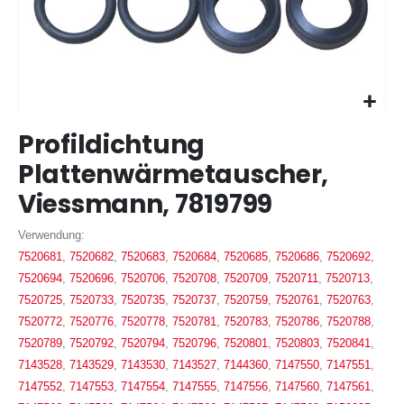
Zum
Profildichtung
Anfang
der
Plattenwärmetauscher,
Bildergalerie
Viessmann, 7819799
springen
Verwendung:
7520681
,
7520682
,
7520683
,
7520684
,
7520685
,
7520686
,
7520692
,
7520694
,
7520696
,
7520706
,
7520708
,
7520709
,
7520711
,
7520713
,
7520725
,
7520733
,
7520735
,
7520737
,
7520759
,
7520761
,
7520763
,
7520772
,
7520776
,
7520778
,
7520781
,
7520783
,
7520786
,
7520788
,
7520789
,
7520792
,
7520794
,
7520796
,
7520801
,
7520803
,
7520841
,
7143528
,
7143529
,
7143530
,
7143527
,
7144360
,
7147550
,
7147551
,
7147552
,
7147553
,
7147554
,
7147555
,
7147556
,
7147560
,
7147561
,