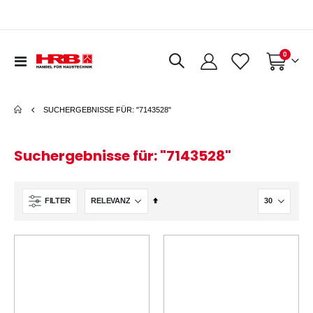
0
Navigation
Warenkorb
umschalten
SUCHERGEBNISSE FÜR: "7143528"
Suchergebnisse für: "7143528"
In
FILTER
absteigender
Reihenfolge