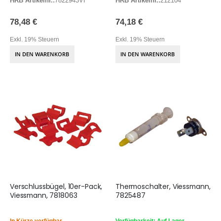
HRB Artikelnr.:
7822943VI
HRB Artikelnr.:
212104
78,48 €
74,18 €
Exkl. 19% Steuern
Exkl. 19% Steuern
IN DEN WARENKORB
IN DEN WARENKORB
Verschlussbügel, 10er-Pack,
Thermoschalter, Viessmann,
Viessmann, 7818063
7825487
In Kürze verfügbar
Verfügbarkeit: Auf Lager