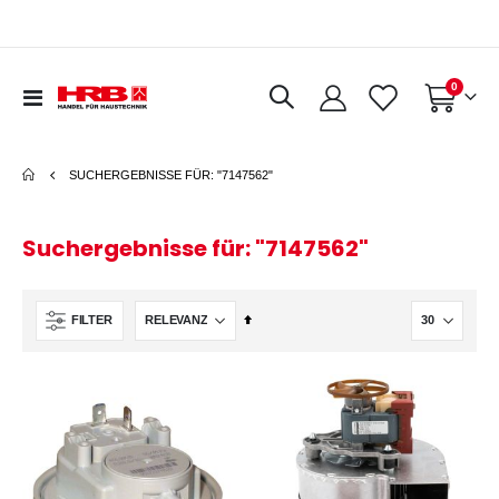
Artikel
0
Navigation
Warenkorb
umschalten
SUCHERGEBNISSE FÜR: "7147562"
Suchergebnisse für: "7147562"
In
FILTER
absteigender
Reihenfolge