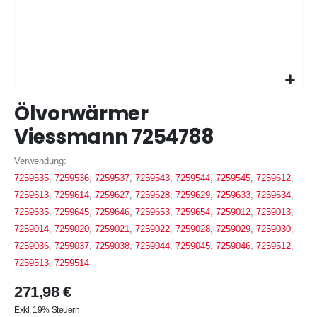
Zum
Ölvorwärmer
Anfang
der
Viessmann 7254788
Bildergalerie
springen
Verwendung:
7259535
,
7259536
,
7259537
,
7259543
,
7259544
,
7259545
,
7259612
,
7259613
,
7259614
,
7259627
,
7259628
,
7259629
,
7259633
,
7259634
,
7259635
,
7259645
,
7259646
,
7259653
,
7259654
,
7259012
,
7259013
,
7259014
,
7259020
,
7259021
,
7259022
,
7259028
,
7259029
,
7259030
,
7259036
,
7259037
,
7259038
,
7259044
,
7259045
,
7259046
,
7259512
,
7259513
,
7259514
271,98 €
Exkl. 19% Steuern