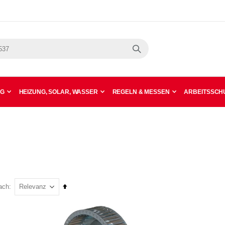
Suche
NG
HEIZUNG, SOLAR, WASSER
REGELN & MESSEN
ARBEITSSCHU
In
ach
absteigender
Reihenfolge