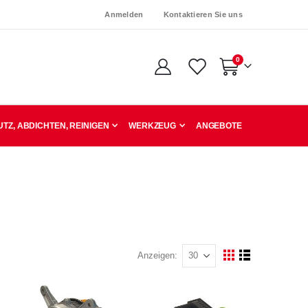
Anmelden
Kontaktieren Sie uns
Artikel
0
Warenkorb
TZ, ABDICHTEN, REINIGEN
WERKZEUG
ANGEBOTE
Anzeigen
Ansicht
Raster
Liste
als