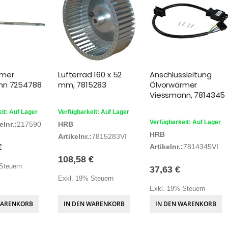
rmer
Lüfterrad 160 x 52
Anschlussleitung
nn 7254788
mm, 7815283
Ölvorwärmer
Viessmann, 7814345
it: Auf Lager
Verfügbarkeit: Auf Lager
Verfügbarkeit: Auf Lager
lnr.:
217590
HRB
HRB
Artikelnr.:
7815283VI
€
Artikelnr.:
7814345VI
108,58 €
Steuern
37,63 €
Exkl. 19% Steuern
Exkl. 19% Steuern
WARENKORB
IN DEN WARENKORB
IN DEN WARENKORB