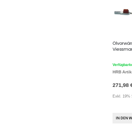
Ölvorwä
Viessma
Verfügbarke
HRB Artike
271,98 
Exkl. 19% 
IN DEN 