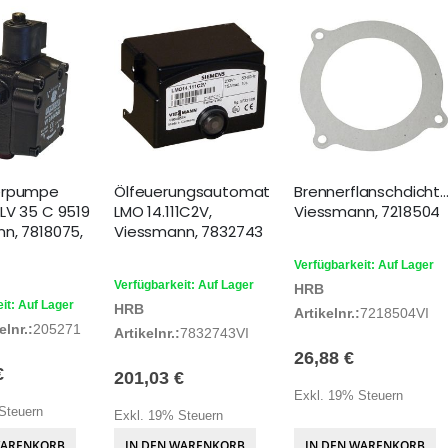
erpumpe
Ölfeuerungsautomat
Brennerflanschdicht
LV 35 C 9519
LMO 14.111C2V,
Viessmann, 7218504
n, 7818075,
Viessmann, 7832743
Verfügbarkeit: Auf Lager
Verfügbarkeit: Auf Lager
HRB
it: Auf Lager
HRB
Artikelnr.:
7218504VI
lnr.:
205271
Artikelnr.:
7832743VI
26,88 €
€
201,03 €
Exkl. 19% Steuern
Steuern
Exkl. 19% Steuern
WARENKORB
IN DEN WARENKORB
IN DEN WARENKORB