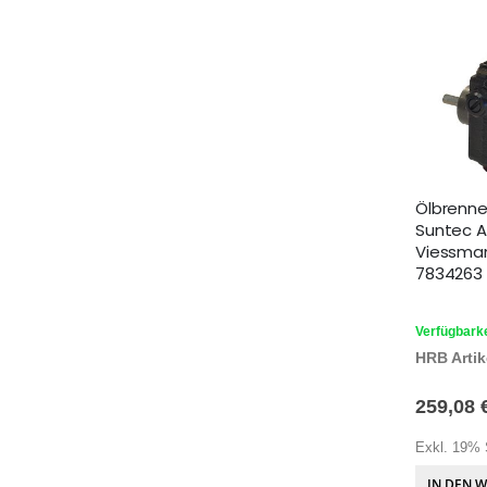
Ölbrenn
Suntec A
Viessman
7834263
Verfügbarke
HRB Artike
259,08 
Exkl. 19% 
IN DEN 