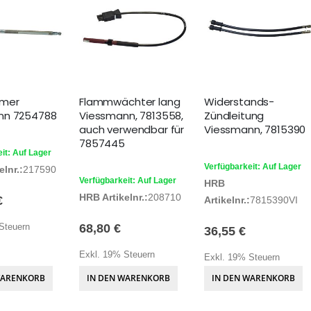
rmer
Flammwächter lang
Widerstands-
nn 7254788
Viessmann, 7813558,
Zündleitung
auch verwendbar für
Viessmann, 7815390
7857445
it: Auf Lager
Verfügbarkeit: Auf Lager
lnr.:
217590
Verfügbarkeit: Auf Lager
HRB
HRB Artikelnr.:
208710
€
Artikelnr.:
7815390VI
Steuern
68,80 €
36,55 €
Exkl. 19% Steuern
Exkl. 19% Steuern
WARENKORB
IN DEN WARENKORB
IN DEN WARENKORB