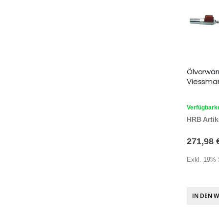
Ölvorwä
Viessma
Verfügbarke
HRB Artike
271,98 
Exkl. 19% 
IN DEN 