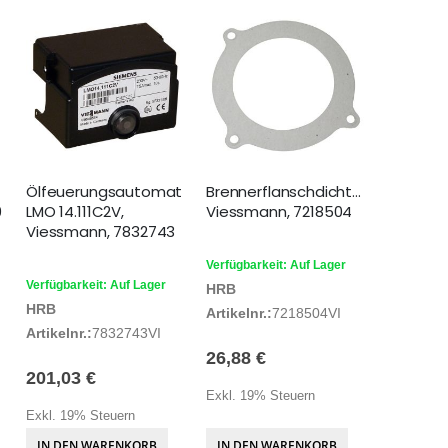
Ölfeuerungsautomat
Brennerflanschdichtung
9
LMO 14.111C2V,
Viessmann, 7218504
Viessmann, 7832743
Verfügbarkeit: Auf Lager
Verfügbarkeit: Auf Lager
HRB
HRB
Artikelnr.:
7218504VI
Artikelnr.:
7832743VI
26,88 €
201,03 €
Exkl. 19% Steuern
Exkl. 19% Steuern
IN DEN WARENKORB
IN DEN WARENKORB