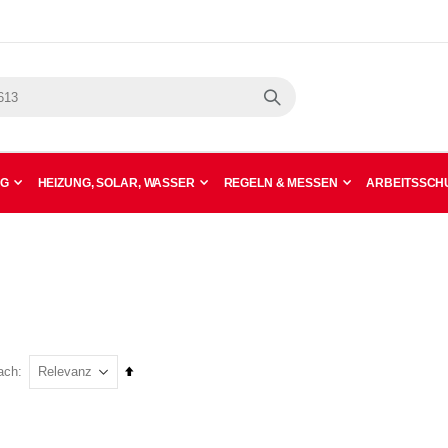
Suche
NG
HEIZUNG, SOLAR, WASSER
REGELN & MESSEN
ARBEITSSCHU
In
ach
absteigender
Reihenfolge