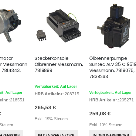
motor
Steckerkonsole
Ölbrennerpumpe
r Viessmann
Ölbrenner Viessmann,
Suntec ALV 35 C 951
 7814343,
7818899
Viessmann, 7818075,
7834263
Verfügbarkeit: Auf Lager
it: Auf Lager
Verfügbarkeit: Auf Lager
HRB Artikelnr.:
208715
lnr.:
218551
HRB Artikelnr.:
205271
265,53 €
€
259,08 €
Exkl. 19% Steuern
Steuern
Exkl. 19% Steuern
WARENKORB
IN DEN WARENKORB
IN DEN WARENKORB