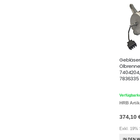
Gebläse
Ölbrenne
7404204,
7836335
Verfügbarke
HRB Artike
374,10 
Exkl. 19% 
IN DEN 