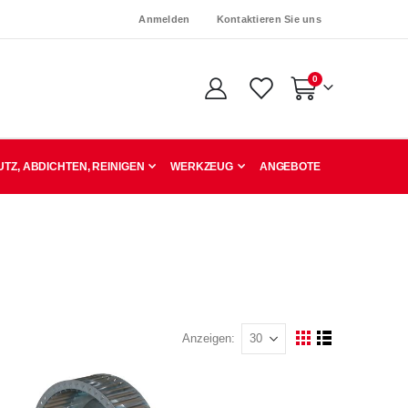
Anmelden
Kontaktieren Sie uns
Artikel
0
Warenkorb
TZ, ABDICHTEN, REINIGEN
WERKZEUG
ANGEBOTE
Anzeigen
Ansicht
Raster
Liste
als