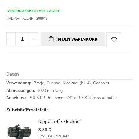
VERFÜGBARKEIT: AUF LAGER
HRB-ARTIKELNR.:
206845
IN DEN WARENKORB
Daten
Daten
Brötje, Cuenod, Klöckner (KL 4), Oechsler
1000 mm lang
SR 8 LR Rohrbogen 78° x R 3/8" Überwurfmutter
Zubehör/Ersatzteile
Nippel 1/4" x Klöckner
3,30 €
Exkl. 19% Steuern