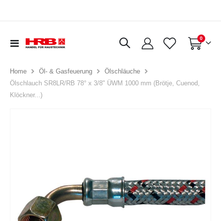
Artikel
0
Navigation
Warenkorb
umschalten
Home
Öl- & Gasfeuerung
Ölschläuche
Ölschlauch SR8LR/RB 78° x 3/8" ÜWM 1000 mm (Brötje, Cuenod,
Klöckner...)
Zum
Ende
der
Bildergalerie
springen