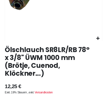
Zum
Ölschlauch SR8LR/RB 78°
Anfang
der
x 3/8" ÜWM 1000 mm
Bildergalerie
(Brötje, Cuenod,
springen
Klöckner...)
12,25 €
Exkl. 19% Steuern
,
exkl.
Versandkosten