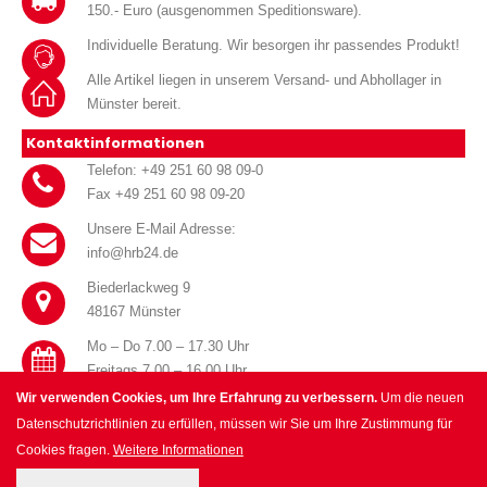
150.- Euro (ausgenommen Speditionsware).
Individuelle Beratung. Wir besorgen ihr passendes Produkt!
Alle Artikel liegen in unserem Versand- und Abhollager in
Münster bereit.
Kontaktinformationen
Telefon: +49 251 60 98 09-0
Fax +49 251 60 98 09-20
Unsere E-Mail Adresse:
info@hrb24.de
Biederlackweg 9
48167 Münster
Mo – Do 7.00 – 17.30 Uhr
Freitags 7.00 – 16.00 Uhr
Wir verwenden Cookies, um Ihre Erfahrung zu verbessern.
Um die neuen
Datenschutzrichtlinien zu erfüllen, müssen wir Sie um Ihre Zustimmung für
Cookies fragen.
Weitere Informationen
© HRB Handel für Haustechnik GmbH 2025. All Rights Reserved.