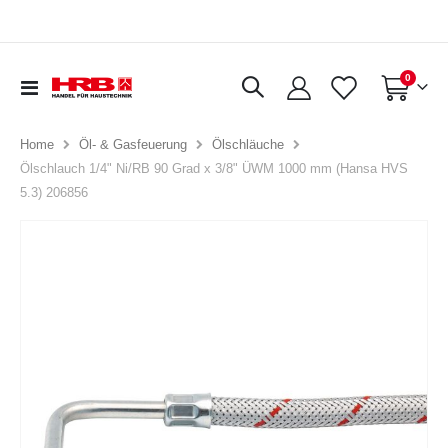
Artikel
0
Navigation
Warenkorb
umschalten
Home
Öl- & Gasfeuerung
Ölschläuche
Ölschlauch 1/4" Ni/RB 90 Grad x 3/8" ÜWM 1000 mm (Hansa HVS
5.3) 206856
Zum
Ende
der
Bildergalerie
springen