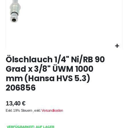
Zum
Ölschlauch 1/4" Ni/RB 90
Anfang
der
Grad x 3/8" ÜWM 1000
Bildergalerie
mm (Hansa HVS 5.3)
springen
206856
13,40 €
Exkl. 19% Steuern
,
exkl.
Versandkosten
VERFÜGBARKEIT: AUF LAGER