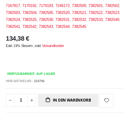
7167817
,
7170192
,
7170193
,
7246172
,
7382500
,
7382501
,
7382502
,
7382503
,
7382504
,
7382505
,
7382520
,
7382521
,
7382522
,
7382523
,
7382524
,
7382525
,
7382530
,
7382531
,
7382532
,
7382533
,
7382540
,
7382541
,
7382542
,
7382543
,
7382544
,
7382545
134,38 €
Exkl. 19% Steuern
,
exkl.
Versandkosten
VERFÜGBARKEIT: AUF LAGER
HRB-ARTIKELNR.:
224706
IN DEN WARENKORB