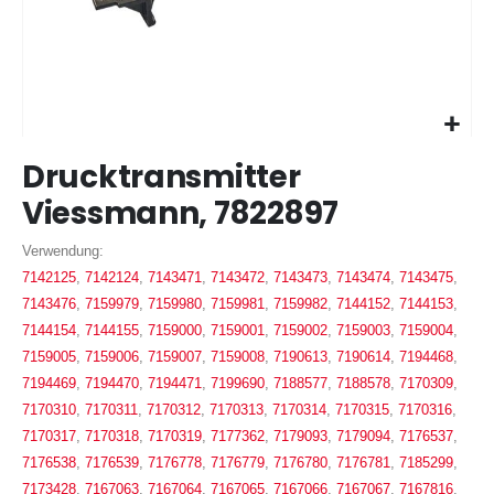
Zum
Drucktransmitter
Anfang
der
Viessmann, 7822897
Bildergalerie
springen
Verwendung:
7142125
,
7142124
,
7143471
,
7143472
,
7143473
,
7143474
,
7143475
,
7143476
,
7159979
,
7159980
,
7159981
,
7159982
,
7144152
,
7144153
,
7144154
,
7144155
,
7159000
,
7159001
,
7159002
,
7159003
,
7159004
,
7159005
,
7159006
,
7159007
,
7159008
,
7190613
,
7190614
,
7194468
,
7194469
,
7194470
,
7194471
,
7199690
,
7188577
,
7188578
,
7170309
,
7170310
,
7170311
,
7170312
,
7170313
,
7170314
,
7170315
,
7170316
,
7170317
,
7170318
,
7170319
,
7177362
,
7179093
,
7179094
,
7176537
,
7176538
,
7176539
,
7176778
,
7176779
,
7176780
,
7176781
,
7185299
,
7173428
,
7167063
,
7167064
,
7167065
,
7167066
,
7167067
,
7167816
,