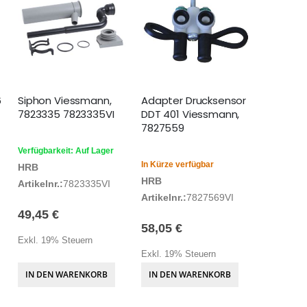
6
Siphon Viessmann,
Adapter Drucksensor
7823335 7823335VI
DDT 401 Viessmann,
7827559
Verfügbarkeit: Auf Lager
In Kürze verfügbar
HRB
HRB
Artikelnr.:
7823335VI
Artikelnr.:
7827569VI
49,45 €
58,05 €
Exkl. 19% Steuern
Exkl. 19% Steuern
IN DEN WARENKORB
IN DEN WARENKORB