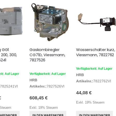
g GG1
Gaskombiregler
Wasserschalter kurz,
200, 300,
CG71D, Viessmann,
Viessmann, 7822762
5241
7827526
Verfügbarkeit: Auf Lager
it: Auf Lager
Verfügbarkeit: Auf Lager
HRB
HRB
Artikelnr.:
7822762VI
7825241VI
Artikelnr.:
7827526VI
44,08 €
€
608,45 €
Exkl. 19% Steuern
Steuern
Exkl. 19% Steuern
WARENKORB
IN DEN WARENKORB
IN DEN WARENKORB