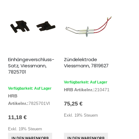
Einhängeverschluss-
Zündelektrode
Satz, Viessmann,
Viessmann, 7819627
7825701
Verfügbarkeit: Auf Lager
Verfügbarkeit: Auf Lager
HRB Artikelnr.:
210471
HRB
75,25 €
Artikelnr.:
7825701VI
Exkl. 19% Steuern
11,18 €
Exkl. 19% Steuern
IN DEN WARENKORB
IN DEN WARENKORB