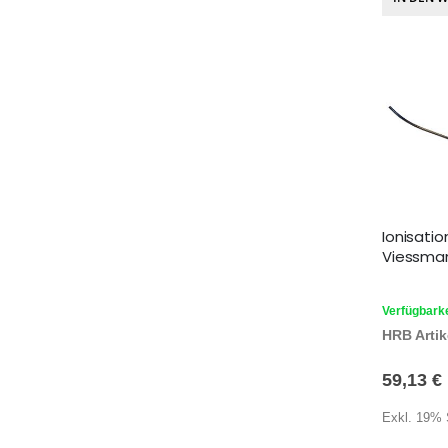
Ionisati
Viessman
Verfügbarke
HRB Artike
59,13 €
Exkl. 19% 