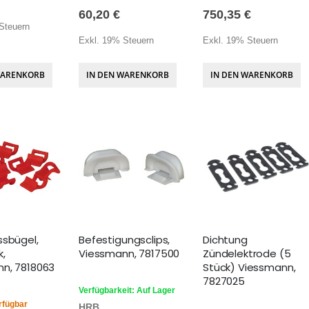
60,20 €
750,35 €
Steuern
Exkl. 19% Steuern
Exkl. 19% Steuern
WARENKORB
IN DEN WARENKORB
IN DEN WARENKORB
ssbügel,
Befestigungsclips,
Dichtung
k,
Viessmann, 7817500
Zündelektrode (5
n, 7818063
Stück) Viessmann,
7827025
Verfügbarkeit: Auf Lager
rfügbar
HRB