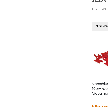
11,18 €
Exkl. 19% 
IN DEN 
Verschlu
10er-Pac
Viessman
In Kürze ve