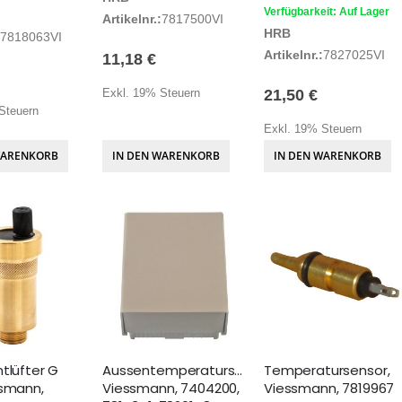
Verfügbarkeit: Auf Lager
Artikelnr.:
7817500VI
HRB
7818063VI
Artikelnr.:
7827025VI
11,18 €
Exkl. 19% Steuern
21,50 €
Steuern
Exkl. 19% Steuern
WARENKORB
IN DEN WARENKORB
IN DEN WARENKORB
tlüfter G
Aussentemperatursensor
Temperatursensor,
ssmann,
Viessmann, 7404200,
Viessmann, 7819967