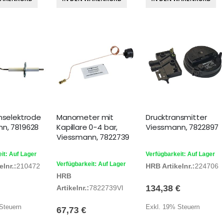
onselektrode
Manometer mit
Drucktransmitter
n, 7819628
Kapillare 0-4 bar,
Viessmann, 7822897
Viessmann, 7822739
it: Auf Lager
Verfügbarkeit: Auf Lager
Verfügbarkeit: Auf Lager
lnr.:
210472
HRB Artikelnr.:
224706
HRB
134,38 €
Artikelnr.:
7822739VI
Steuern
Exkl. 19% Steuern
67,73 €