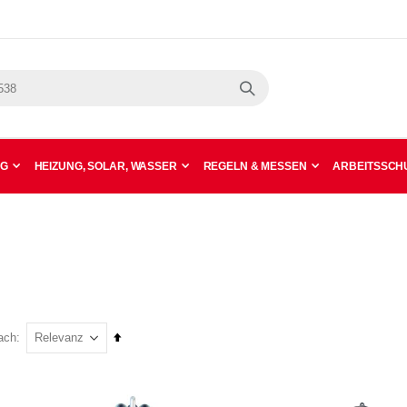
Suche
NG
HEIZUNG, SOLAR, WASSER
REGELN & MESSEN
ARBEITSSCHU
In
ach
absteigender
Reihenfolge