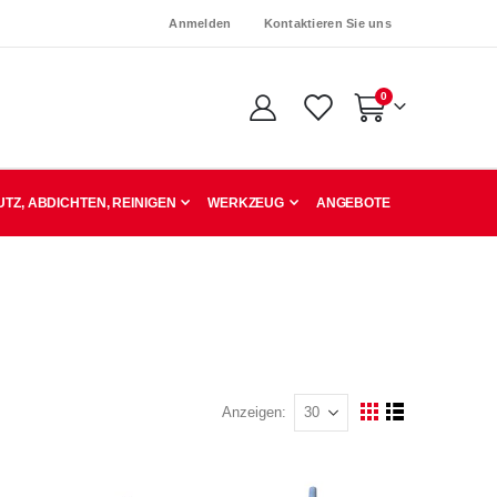
Anmelden
Kontaktieren Sie uns
Artikel
0
Warenkorb
TZ, ABDICHTEN, REINIGEN
WERKZEUG
ANGEBOTE
Anzeigen
Ansicht
Raster
Liste
als