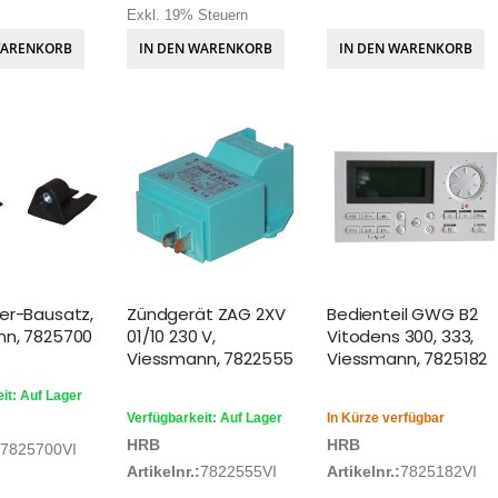
Exkl. 19% Steuern
WARENKORB
IN DEN WARENKORB
IN DEN WARENKORB
er-Bausatz,
Zündgerät ZAG 2XV
Bedienteil GWG B2
nn, 7825700
01/10 230 V,
Vitodens 300, 333,
Viessmann, 7822555
Viessmann, 7825182
it: Auf Lager
Verfügbarkeit: Auf Lager
In Kürze verfügbar
HRB
HRB
7825700VI
Artikelnr.:
7822555VI
Artikelnr.:
7825182VI