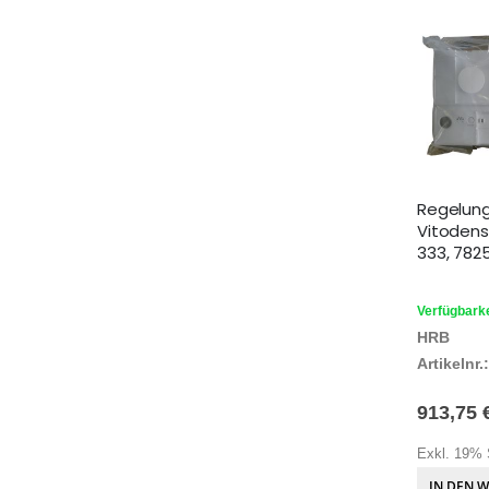
Regelun
Vitodens 
333, 782
Verfügbarke
HRB
Artikelnr.:
913,75 
Exkl. 19% 
IN DEN 