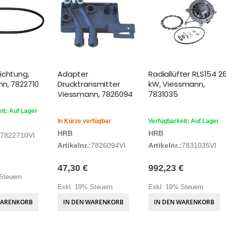
ichtung,
Adapter
Radiallüfter RLS154 2
n, 7822710
Drucktransmitter
kW, Viessmann,
Viessmann, 7826094
7831035
it: Auf Lager
In Kürze verfügbar
Verfügbarkeit: Auf Lager
HRB
HRB
7822710VI
Artikelnr.:
7826094VI
Artikelnr.:
7831035VI
47,30 €
992,23 €
Steuern
Exkl. 19% Steuern
Exkl. 19% Steuern
WARENKORB
IN DEN WARENKORB
IN DEN WARENKORB