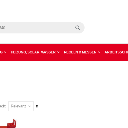
Suche
NG
HEIZUNG, SOLAR, WASSER
REGELN & MESSEN
ARBEITSSCHU
In
ach
absteigender
Reihenfolge