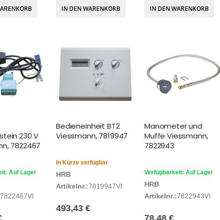
WARENKORB
IN DEN WARENKORB
IN DEN WARENKORB
Bedieneinheit BT2
Manometer und
tein 230 V
Viessmann, 7819947
Muffe Viessmann,
n, 7822467
7822943
In Kürze verfügbar
it: Auf Lager
Verfügbarkeit: Auf Lager
HRB
HRB
Artikelnr.:
7819947VI
7822467VI
Artikelnr.:
7822943VI
493,43 €
€
78,48 €