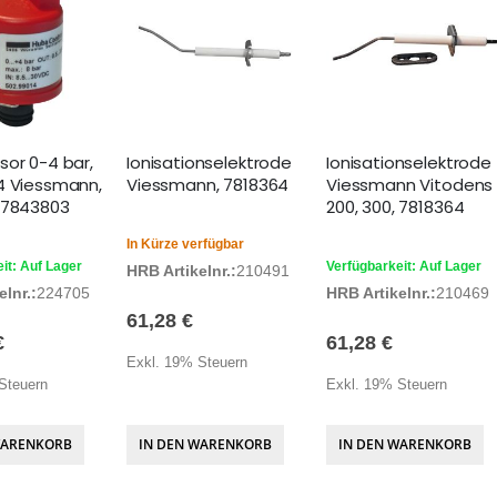
sor 0-4 bar,
Ionisationselektrode
Ionisationselektrode
4 Viessmann,
Viessmann, 7818364
Viessmann Vitodens
 7843803
200, 300, 7818364
In Kürze verfügbar
it: Auf Lager
Verfügbarkeit: Auf Lager
HRB Artikelnr.:
210491
lnr.:
224705
HRB Artikelnr.:
210469
61,28 €
€
61,28 €
Exkl. 19% Steuern
Steuern
Exkl. 19% Steuern
WARENKORB
IN DEN WARENKORB
IN DEN WARENKORB