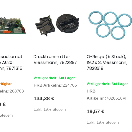
gsautomat
Drucktransmitter
O-Ringe (5 Stück),
 A6201
Viessmann, 7822897
19,2 x 3, Viessmann,
n, 7871315
7828618
Verfügbarkeit: Auf Lager
rfügbar
Verfügbarkeit: Auf Lager
HRB Artikelnr.:
224706
lnr.:
208703
HRB
134,38 €
Artikelnr.:
7828618VI
0 €
Exkl. 19% Steuern
19,57 €
Steuern
Exkl. 19% Steuern