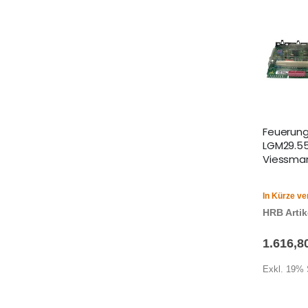
Feuerun
LGM29.55
Viessman
In Kürze ve
HRB Artike
1.616,8
Exkl. 19% 