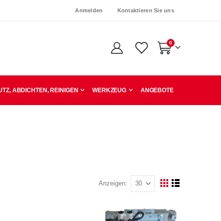
Anmelden
Kontaktieren Sie uns
Artikel
0
Warenkorb
TZ, ABDICHTEN, REINIGEN
WERKZEUG
ANGEBOTE
Anzeigen
Ansicht
Raster
Liste
als