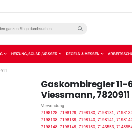
Suche
NG
HEIZUNG, SOLAR, WASSER
REGELN & MESSEN
ARBEITSSCHU
0911
Gaskombiregler 11-6
Viessmann, 7820911
Verwendung:
7198128
,
7198129
,
7198130
,
7198131
,
719813
7198138
,
7198139
,
7198140
,
7198141
,
719814
7198148
,
7198149
,
7198150
,
7143553
,
714355