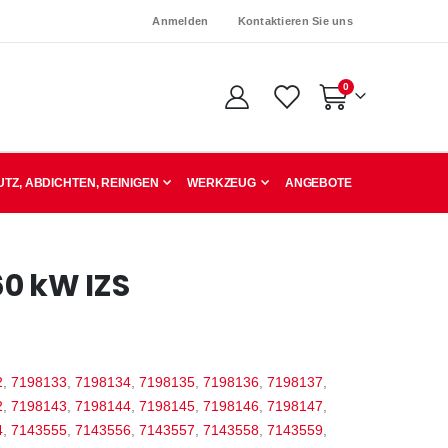
Anmelden
Kontaktieren Sie uns
Artikel
0
Warenkorb
TZ, ABDICHTEN, REINIGEN
WERKZEUG
ANGEBOTE
0 kW IZS
2
,
7198133
,
7198134
,
7198135
,
7198136
,
7198137
,
2
,
7198143
,
7198144
,
7198145
,
7198146
,
7198147
,
4
,
7143555
,
7143556
,
7143557
,
7143558
,
7143559
,