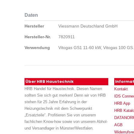
Daten
Daten
Hersteller
Viessmann Deutschland GmbH
Hersteller-Nr.
7820911
Verwendung
Vitogas GS1 11-60 kW, Vitogas 100 GS.
Über HRB Haustechnik
Informa
HRB Handel für Haustechnik. Diesen Namen
Kontakt
sollten Sie sich gut merken! Denn wir von HRB
IDS Conne
stehen für 25 Jahre Erfahrung in der
HRB App
Heizungstechnik mit dem Schwerpunkt
HRB Katal
„Ersatzteile“. Profitieren Sie von unserem
DATANORM (
fachlichen Know-how sowie von unserem Abhol-
AGB
und Versandlager in Münster/Westfalen.
Widerrufsre