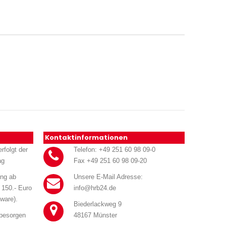
Kontaktinformationen
rfolgt der
Telefon: +49 251 60 98 09-0
ag
Fax +49 251 60 98 09-20
ung ab
Unsere E-Mail Adresse:
 150.- Euro
info@hrb24.de
ware).
Biederlackweg 9
 besorgen
48167 Münster