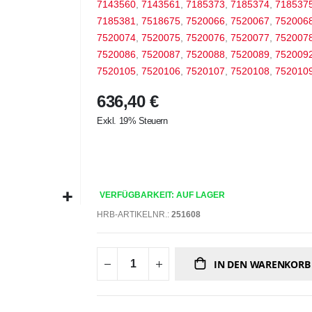
7143560
,
7143561
,
7185373
,
7185374
,
718537
7185381
,
7518675
,
7520066
,
7520067
,
752006
7520074
,
7520075
,
7520076
,
7520077
,
752007
7520086
,
7520087
,
7520088
,
7520089
,
752009
7520105
,
7520106
,
7520107
,
7520108
,
752010
636,40 €
Exkl. 19% Steuern
VERFÜGBARKEIT: AUF LAGER
HRB-ARTIKELNR.:
251608
IN DEN WARENKORB