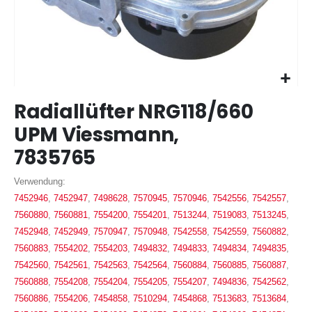
Zum
Radiallüfter NRG118/660
Anfang
der
UPM Viessmann,
Bildergalerie
7835765
springen
Verwendung:
7452946
,
7452947
,
7498628
,
7570945
,
7570946
,
7542556
,
7542557
,
7560880
,
7560881
,
7554200
,
7554201
,
7513244
,
7519083
,
7513245
,
7452948
,
7452949
,
7570947
,
7570948
,
7542558
,
7542559
,
7560882
,
7560883
,
7554202
,
7554203
,
7494832
,
7494833
,
7494834
,
7494835
,
7542560
,
7542561
,
7542563
,
7542564
,
7560884
,
7560885
,
7560887
,
7560888
,
7554208
,
7554204
,
7554205
,
7554207
,
7494836
,
7542562
,
7560886
,
7554206
,
7454858
,
7510294
,
7454868
,
7513683
,
7513684
,