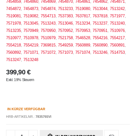
7454859
,
7454860
,
7454869
,
7454870
,
7454861
,
7454862
,
7454871
,
7454872
,
7454873
,
7454874
,
7513233
,
7519080
,
7513044
,
7513242
,
7519081
,
7519082
,
7554713
,
7537383
,
7637817
,
7637818
,
7571977
,
7571978
,
7513045
,
7513243
,
7513046
,
7513234
,
7513237
,
7513240
,
7513235
,
7570949
,
7570950
,
7570952
,
7570953
,
7570951
,
7510976
,
7510977
,
7510978
,
7510979
,
7521758
,
7546528
,
7554216
,
7554217
,
7554218
,
7554219
,
7369815
,
7549259
,
7560889
,
7560890
,
7560891
,
7560892
,
7571071
,
7571072
,
7571073
,
7571074
,
7513246
,
7514753
,
7513247
,
7513248
399,90 €
Exkl. 19% Steuern
IN KÜRZE VERFÜGBAR
HRB-ARTIKELNR.:
7835765VI